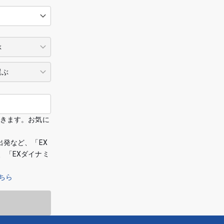
できます。お気に
出発など、「EX
、「EXダイナミ
ちら