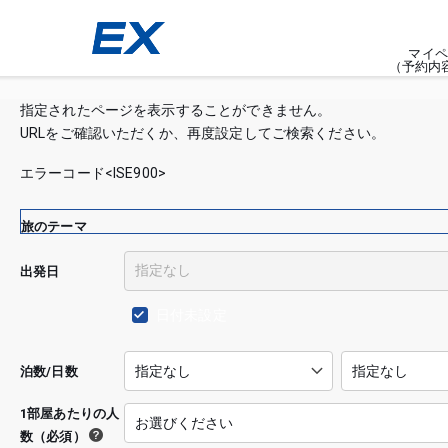
マイペ
（予約内
指定されたページを表示することができません。
URLをご確認いただくか、再度設定してご検索ください。
エラーコード<ISE900>
旅のテーマ
出発日
日付未設定
泊数/日数
1部屋あたりの人
数（必須）