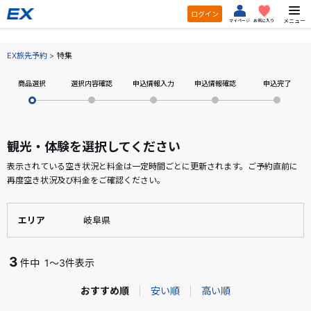
ログイン
メニュー
マイページ
お気に入り
EX旅先予約
特集
商品選択
選択内容確認
申込情報入力
申込情報確認
申込完了
観光・体験を選択してください
表示されている空き状況と料金は一定時間ごとに更新されます。ご予約直前に
再度空き状況及び料金をご確認ください。
エリア
岐阜県
3
件中
1～3件表示
おすすめ順
安い順
高い順