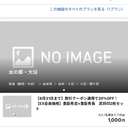
この施設のすべてのプランを見る
（
1プラン
）
水の都・大垣
東海（静岡・中部）
岐阜県
岐阜・大垣
大垣・関ケ原
【8月31日まで】割引クーポン適用で20％OFF！
【EX会員価格】豊臣秀吉×豊臣秀長 武将印2枚セッ
ト
大人1名様あたり料金
1,000
円