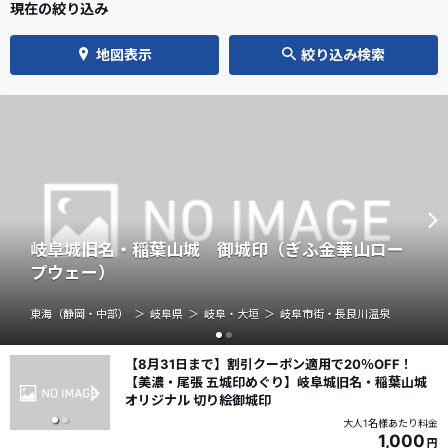
現在の絞り込み
地図表示
絞り込み検索
岐阜城旧名・稲葉山城 御城印（ぎふ金華山ロー
プウェー）
東海（静岡・中部）
岐阜県
岐阜・大垣
岐阜市街・長良川温泉
【8月31日まで】割引クーポン適用で20％OFF！
【美濃・尾張 五城印めぐり】岐阜城旧名・稲葉山城
オリジナル 切り絵御城印
大人1名様あたり料金
1,000
円