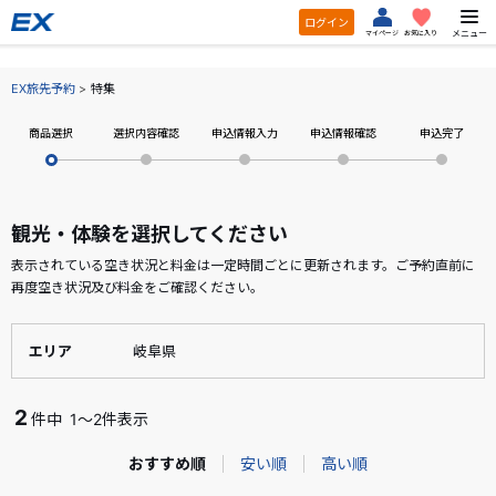
ログイン
メニュー
マイページ
お気に入り
EX旅先予約
特集
商品選択
選択内容確認
申込情報入力
申込情報確認
申込完了
観光・体験を選択してください
表示されている空き状況と料金は一定時間ごとに更新されます。ご予約直前に
再度空き状況及び料金をご確認ください。
エリア
岐阜県
2
件中
1～2件表示
おすすめ順
安い順
高い順