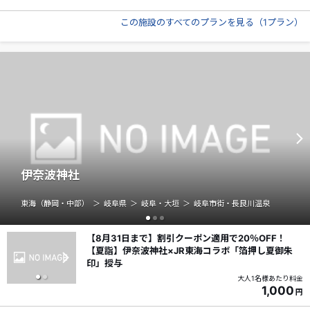
この施設のすべてのプランを見る
（
1プラン
）
伊奈波神社
東海（静岡・中部）
岐阜県
岐阜・大垣
岐阜市街・長良川温泉
【8月31日まで】割引クーポン適用で20％OFF！
【夏詣】伊奈波神社×JR東海コラボ「箔押し夏御朱
印」授与
大人1名様あたり料金
1,000
円