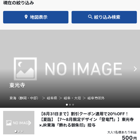
現在の絞り込み
地図表示
絞り込み検索
東光寺
東海（静岡・中部）
岐阜県
岐阜・大垣
岐阜市郊外
【8月31日まで】割引クーポン適用で20％OFF！
【夏詣】【7～8月限定デザイン「登竜門」】東光寺
×JR東海「飾れる御朱印」授与
大人1名様あたり料金
500
円