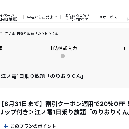
イページ
よくあるご質問
申込から出発まで
EXサービス
約内容確認）
お問い合わせ
（
き】江ノ電1日乗り放題「のりおりくん」
認
申込情報入力
申
江ノ電1日乗り放題「のりおりくん」
【8月31日まで】割引クーポン適用で20％OF
リップ付き＞江ノ電1日乗り放題「のりおりくん
このプランのポイント