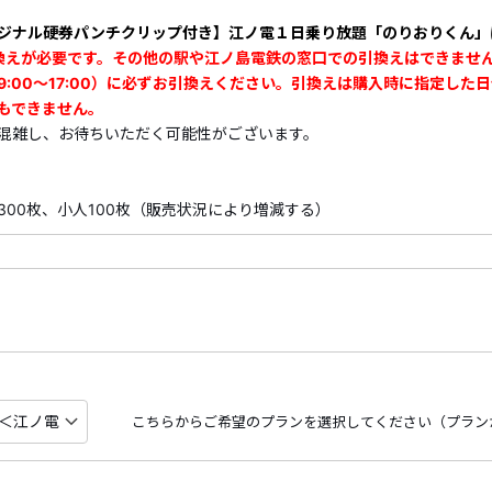
ジナル硬券パンチクリップ付き】江ノ電１日乗り放題「のりおりくん」
●引換え場所／時間
換えが必要です。その他の駅や江ノ島電鉄の窓口での引換えはできませ
・鎌倉市観光協会事務局 （鎌倉駅西口 江ノ電ビル４F）／9:
9:00～17:00）に必ずお引換えください。引換えは購入時に指定し
もできません。
※引換えは上記箇所のみとなります。その他の駅や江ノ島電
混雑し、お待ちいただく可能性がございます。
い。
★鎌倉市観光協会事務局では、手荷物預かりサービスも実施
300枚、小人100枚（販売状況により増減する）
い！★
こちらからご希望のプランを選択してください（プラン