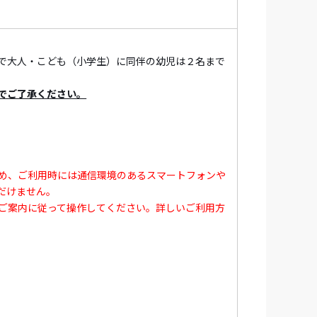
の素材を使用
した、「江ノ電オリジナル硬券
で大人・こども（小学生）に同伴の幼児は２名まで
でご了承ください。
。乗っているだけでも楽しい江ノ電♪
」ができる乗車券「のりおりくん」でお楽し
め、ご利用時には通信環境のあるスマートフォンや
だけません。
ご案内に従って操作してください。詳しいご利用方
記引換え場所でお引換えください。