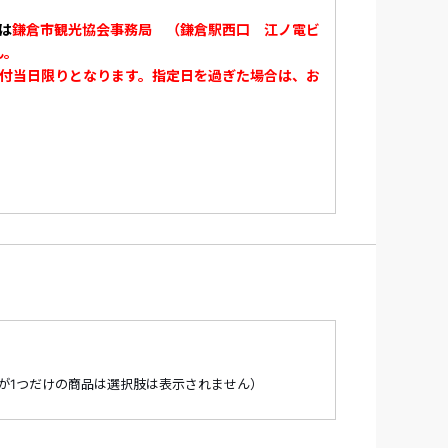
は
鎌倉市観光協会事務局 （鎌倉駅西口 江ノ電ビ
ん。
00～17:00
た日付当日限りとなります。指定日を過ぎた場合は、お
鉄の駅では引換えできません。ご注意くださ
中！！（有料となります）ぜひご利用くださ
が1つだけの商品は選択肢は表示されません）