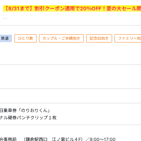
【8/31まで】割引クーポン適用で20％OFF！夏の大セール
＜ご利用前に必ずご確認ください＞
・7/1（水）～8/31（月）出発分が対象です。＜申込期間：7/1
鉄道
ひとり旅
カップル・ご夫婦向き
記念日向き
ファミリー向
・割引はクーポン利用時に適用されます。
予約時にログイン
ポンを選択
してください。
※申込情報入力画面でクーポンが適用されていることをご確
※1予約あたりの最大割引額は6,000円となります。
・割引クーポンを利用した予約の取消料は、クーポン割引前
対してクーポン割引額は充当できません。
・予約済みの商品を取消した場合、既に利用したクーポンの
由により旅行を中止された場合を含む）。
・すでにご予約済みの商品には、クーポンはご利用いただけ
日乗車券「のりおりくん」
ナル硬券パンチクリップ１枚
・割引内容、割引対象商品は期間中に追加、変更される場合
告なく割引クーポンの適用を終了する場合がございます。予
・割引クーポンの詳細・ご利用方法は
こちら
事務局 （鎌倉駅西口 江ノ電ビル４F）／9:00～17:00