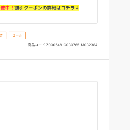
開催中！
割引クーポンの詳細はコチラ↓
（水）10：00～8/31（月）＞
き
セール
の上、「選択内容確認画面」で利用するクー
商品コード
Z000648-C030765-M032384
認ください。
の旅行代金を基に算出いたします。 取消料に
返却はございません（天災、輸送障害等の事
ません。
があります。また、予算上限に達し次第、予
めご了承ください。