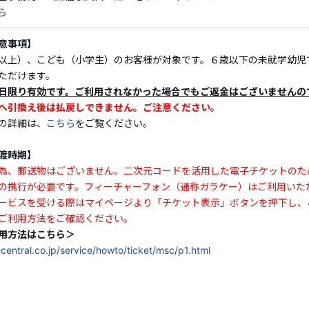
ら
【EXサービス会員限定販売！】鉄道ファン必見！
本物の硬券
意事項】
パンチクリップ」付き！
以上）、こども（小学生）のお客様が対象です。６歳以下の未就学幼児
ただけます。
江の島・鎌倉の観光は江ノ電で！
日限り有効です。ご利用されなかった場合でもご返金はございませんの
沿線の寺社仏閣や有名映画の聖地に、美しい海岸線などなど
へ引換え後は払戻しできません。ご注意ください
。
江ノ電の電車全線で、１日何度でも、どの駅でも「のりおり
の詳細は、
こちら
をご覧ください。
みください！
渡時期】
さらに、江ノ電沿線の施設にて素敵な特典が受けられます！
為、郵送物はございません。二次元コードを活用した電子チケットのた
特典については
こちら
をご覧ください！
の携行が必要です。フィーチャーフォン（通称ガラケー）はご利用いた
ービスを受ける際はマイページより「チケット表示」ボタンを押下し、
ご利用方法をご確認ください。
●提供内容（料金に含まれるもの）
用方法はこちら＞
・江ノ島電鉄１日乗車券「のりおりくん」
jr-central.co.jp/service/howto/ticket/msc/p1.html
・江ノ電オリジナル硬券パンチクリップ１枚
※本プランの予約だけではご利用いただけません。必ず、下