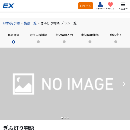
ログイン
メニュー
マイページ
お気に入り
EX旅先予約
施設一覧
ぎふ灯り物語 プラン一覧
商品選択
選択内容確認
申込情報入力
申込情報確認
申込完了
ぎふ灯り物語