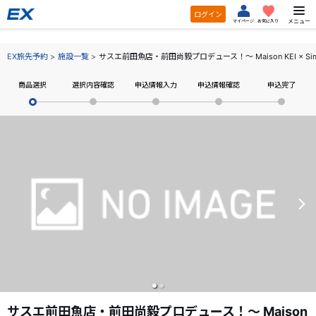
ログイン
メニュー
マイページ
お気に入り
EX旅先予約
施設一覧
サスエ前田魚店・前田尚毅プロデュース！～ Maison KEI × 
商品選択
選択内容確認
申込情報入力
申込情報確認
申込完了
サスエ前田魚店・前田尚毅プロデュース！～ Maison