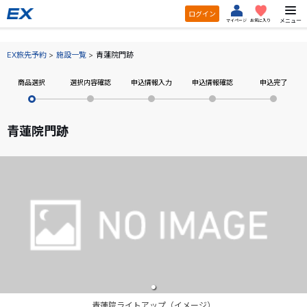
ログイン
メニュー
マイページ
お気に入り
EX旅先予約
施設一覧
青蓮院門跡
商品選択
選択内容確認
申込情報入力
申込情報確認
申込完了
青蓮院門跡
青蓮院ライトアップ（イメージ）