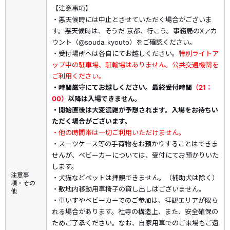
京都市東山区にある天台宗の寺院で、比叡山延暦寺の三門跡の
【注意事項】
一つ。皇室や摂関家が住職を務めた高い格式を持ち、「粟田御
・悪天候時には中止とさせていただく場合がございま
所」とも呼ばれる名刹です。最澄（伝教大師）創建の青蓮坊を
す。悪天候時は、そうだ 京都、行こう。事務局のXアカ
起源とし、親鸞聖人が得度した地としても知られ、国宝「青不
ウント（@souda_kyouto）をご確認ください。
動」や美しい庭園が有名です。
・受付場所へは各自にてお越しください。
特別ライトア
ップ中の駐車場、駐輪場はありません。公共交通機関を
ご利用ください。
・時間厳守にてお越しください。最終受付時間
（21：
00）
以降は入場できません。
・開始直後は大変混雑が予想されます。入場をお待ちい
ただく場合がございます。
・他の時間帯は一切ご利用いただけません。
・スーツケース等の手荷物をお預かりすることはできま
せんが、ベビーカーについては、受付にてお預かりいた
します。
注意事
・犬猫などペットは拝観できません。（補助犬は除く）
項・その
・敷地内移動用車椅子の貸し出しはございません。
他
・車いすやベビーカーでのご参加は、拝観エリアが限ら
れる場合があります。社寺の構造上、また、安全確保の
ためご了承ください。なお、自家用車でのご来場もご遠