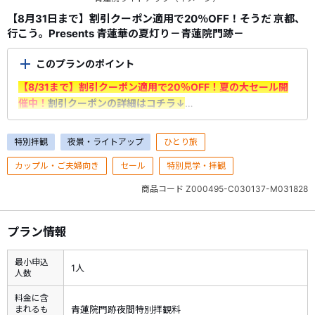
【8月31日まで】割引クーポン適用で20％OFF！そうだ 京都、
行こう。Presents 青蓮華の夏灯り－青蓮院門跡－
このプランのポイント
【8/31まで】割引クーポン適用で20％OFF！夏の大セール開
催中！
割引クーポンの詳細はコチラ↓
＜ご利用前に必ずご確認ください＞
特別拝観
夜景・ライトアップ
ひとり旅
・7/1（水）～8/31（月）出発分が対象です。＜申込期間：
カップル・ご夫婦向き
セール
特別見学・拝観
7/1（水）10：00～8/31（月）＞
・割引はクーポン利用時に適用されます。
予約時にログインの
商品コード
Z000495-C030137-M031828
上、「選択内容確認画面」で利用するクーポンを選択してくだ
さい。
プラン情報
※申込情報入力画面でクーポンが適用されていることをご確認
ください。
最小申込
※1予約あたりの最大割引額は6,000円となります。
1人
人数
※新幹線付プランは割引対象外です。
・割引クーポンを利用した予約の取消料は、クーポン割引前の
料金に含
まれるも
青蓮院門跡夜間特別拝観料
旅行代金を基に算出いたします。 取消料に対してクーポン割引