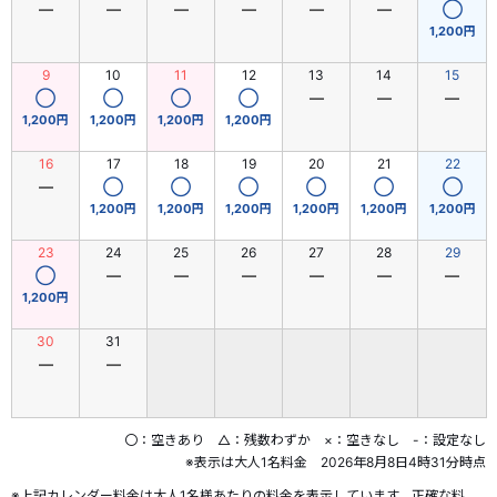
―
―
―
―
―
―
◯
1,200円
9
10
11
12
13
14
15
◯
◯
◯
◯
―
―
―
1,200円
1,200円
1,200円
1,200円
16
17
18
19
20
21
22
―
◯
◯
◯
◯
◯
◯
1,200円
1,200円
1,200円
1,200円
1,200円
1,200円
23
24
25
26
27
28
29
◯
―
―
―
―
―
―
1,200円
30
31
―
―
〇：空きあり △：残数わずか ×：空きなし -：設定なし
※表示は大人1名料金 2026年8月8日4時31分時点
※上記カレンダー料金は大人1名様あたりの料金を表示しています。正確な料