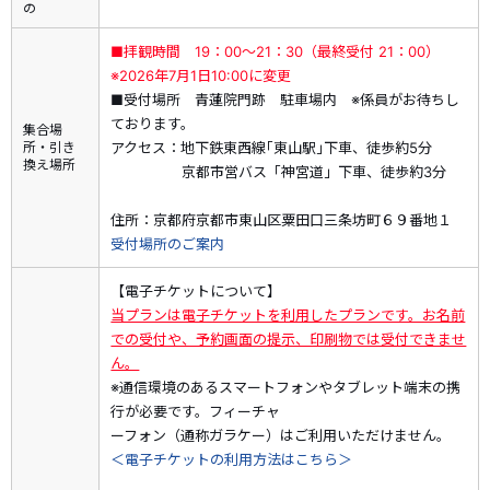
の
額は充当できません。
・予約済みの商品を取消した場合、既に利用したクーポンの返
■拝観時間　19：00～21：30（最終受付 21：00）
却はございません（天災、輸送障害等の事由により旅行を中止
※2026年7月1日10:00に変更
された場合を含む）。
■受付場所 青蓮院門跡 駐車場内 ※係員がお待ちし
・すでにご予約済みの商品には、クーポンはご利用いただけま
ております。
集合場
せん。
所・引き
アクセス：地下鉄東西線｢東山駅｣下車、徒歩約5分
換え場所
京都市営バス「神宮道」下車、徒歩約3分
・割引内容、割引対象商品は期間中に追加、変更される場合が
あります。また、予算上限に達し次第、予告なく割引クーポン
住所：京都府京都市東山区粟田口三条坊町６９番地１
の適用を終了する場合がございます。予めご了承ください。
受付場所のご案内
・割引クーポンの詳細・ご利用方法は
こちら
【電子チケットについて】
「そうだ 京都、行こう。」キャンペーン2026年初夏編のCM
当プランは電子チケットを利用したプランです。お名前
舞台である、青蓮院門跡。
での受付や、予約画面の提示、印刷物では受付できませ
今回のＣＭの舞台の一つである「青蓮院門跡」にて、夏の夜間
ん。
特別ライトアップイベントを開催します。昼間とは異なる静け
※通信環境のあるスマートフォンやタブレット端末の携
さのなか、幻想的に浮かび上がる青もみじや境内の風景など特
行が必要です。フィーチャ
別なひとときをお楽しみください。
ーフォン（通称ガラケー）はご利用いただけません。
＜電子チケットの利用方法はこちら＞
【青蓮院門跡】