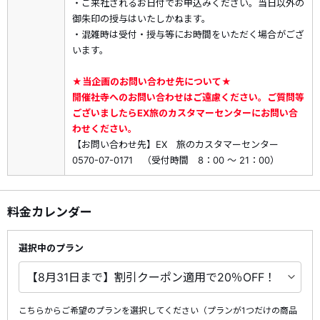
・ご来社されるお日付でお申込みください。当日以外の
御朱印の授与はいたしかねます。
●施設営業時間（引き換え時間とは異なります）
・混雑時は受付・授与等にお時間をいただく場合がござ
・月～土：9:30～17:30
います。
・日・祝：9:00～17:30
★当企画のお問い合わせ先について★
＜夏詣デジタルスタンプラリー開催！＞
開催社寺へのお問い合わせはご遠慮ください。ご質問等
詳しくは
こちら
ございましたらEX旅のカスタマーセンターにお問い合
わせください。
【お問い合わせ先】EX 旅のカスタマーセンター
0570-07-0171 （受付時間 8：00 ～ 21：00）
料金カレンダー
選択中のプラン
こちらからご希望のプランを選択してください（プランが1つだけの商品