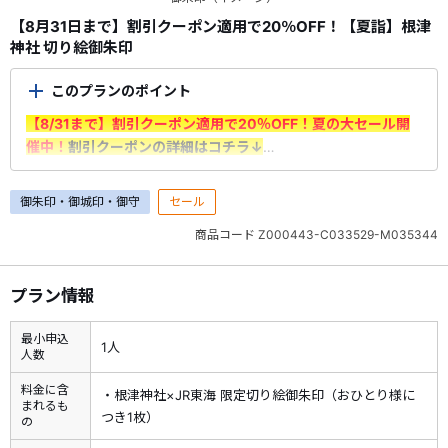
【8月31日まで】割引クーポン適用で20％OFF！【夏詣】根津
神社 切り絵御朱印
このプランのポイント
【8/31まで】割引クーポン適用で20％OFF！夏の大セール開
催中！
割引クーポンの詳細はコチラ↓
＜ご利用前に必ずご確認ください＞
御朱印・御城印・御守
セール
・7/1（水）～8/31（月）出発分が対象です。＜申込期間：
商品コード
Z000443-C033529-M035344
7/1（水）10：00～8/31（月）＞
・割引はクーポン利用時に適用されます。
予約時にログインの
上、「選択内容確認画面」で利用するクーポンを選択
してくだ
プラン情報
さい。
※申込情報入力画面でクーポンが適用されていることをご確認
最小申込
1人
ください。
人数
※1予約あたりの最大割引額は6,000円となります。
料金に含
・根津神社×JR東海 限定切り絵御朱印（おひとり様に
・割引クーポンを利用した予約の取消料は、クーポン割引前の
まれるも
つき1枚）
旅行代金を基に算出いたします。 取消料に対してクーポン割引
の
額は充当できません。