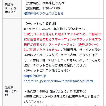
【受付場所】根津神社 授与所
集合場
・予約済みの商品を取消した場合、既に利用したクーポンの返
所・引き
【受付時間】9:30～17:00
却はございません（天災、輸送障害等の事由により旅行を中止
換え場所
根津神社のアクセスはこちら
された場合を含む）。
・すでにご予約済みの商品には、クーポンはご利用いただけま
【チケットの引渡時期】
せん。
※チケットレスの為、郵送物はございません。
・割引内容、割引対象商品は期間中に追加、変更される場合が
二次元コードを活用した電子チケットのため、ご利用時
あります。また、予算上限に達し次第、予告なく割引クーポン
には通信環境のあるスマートフォンやタブレット端末の
の適用を終了する場合がございます。予めご了承ください。
携行が必要です。フィーチャーフォン（通称ガラケー）
・割引クーポンの詳細・ご利用方法は
こちら
はご利用いただけません。
ご利用当日、サービスを受け
る際はマイページより「チケット表示」ボタンを押下
■提供内容
し、ご案内に従って操作してください。詳しいご利用方
●御朱印について
法は、チケットご利用方法をご確認ください。
・根津神社×JR東海 限定切り絵御朱印
＜チケットご利用方法はこちら＞
かざぐるまや楼門をデザインした、涼しげな限定御朱印を授与
https://travel.jr-
します。
central.co.jp/service/howto/ticket/msc/p1.html
※根津神社とJR東海が独自に作成した御朱印です
注意事
項・その
・販売数：490枚（販売状況により増減する）
他
※販売状況により申込期限より前に販売を停止する場合
●引き換え時間
がございます。
・9:30～17:00