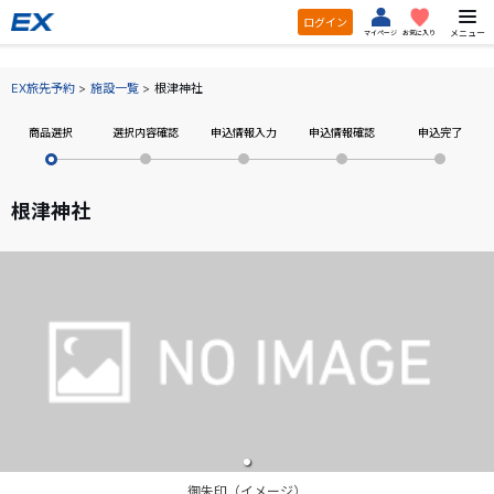
ログイン
メニュー
マイページ
お気に入り
EX旅先予約
施設一覧
根津神社
商品選択
選択内容確認
申込情報入力
申込情報確認
申込完了
根津神社
御朱印（イメージ）