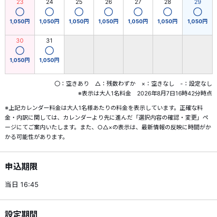
23
24
25
26
27
28
29
◯
◯
◯
◯
◯
◯
◯
1,050円
1,050円
1,050円
1,050円
1,050円
1,050円
1,050円
30
31
◯
◯
1,050円
1,050円
〇：空きあり △：残数わずか ×：空きなし -：設定なし
※表示は大人1名料金 2026年8月7日16時42分時点
※上記カレンダー料金は大人1名様あたりの料金を表示しています。正確な料
金・内訳に関しては、カレンダーより先に進んだ「選択内容の確認・変更」ペ
ージにてご案内いたします。また、○△×の表示は、最新情報の反映に時間がか
かる可能性があります。
申込期限
当日 16:45
設定期間