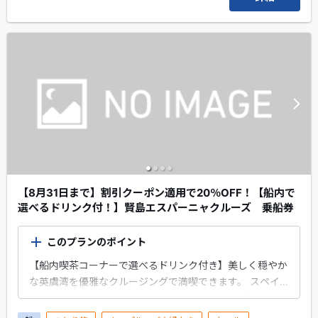
【8月31日まで】割引クーポン適用で20％OFF！【船内で
選べるドリンク付！】賢島エスパーニャクルーズ 乗船券
このプランのポイント
【船内喫茶コーナーで選べるドリンク付き】美しく穏やか
な英虞湾を優雅なクルージングで満喫できます。 スペイ
ン大航海時代のカラック船がモチーフの遊覧船「エスペラ
ンサ」でのクルージング(※)は異国的な装飾がくつろぎの