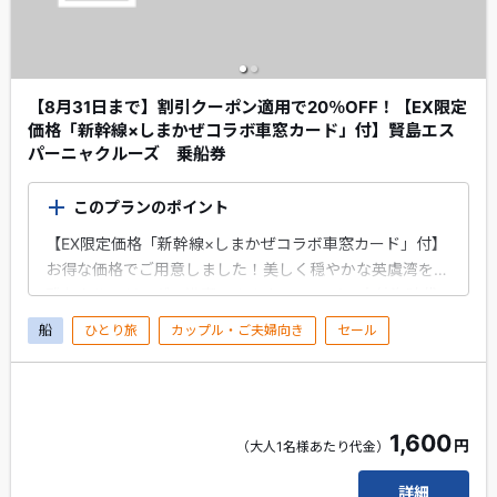
【8月31日まで】割引クーポン適用で20％OFF！【EX限定
価格「新幹線×しまかぜコラボ車窓カード」付】賢島エス
パーニャクルーズ 乗船券
このプランのポイント
【EX限定価格「新幹線×しまかぜコラボ車窓カード」付】
お得な価格でご用意しました！美しく穏やかな英虞湾を優
雅なクルージングで満喫できます。 スペイン大航海時代
のカラック船がモチーフの遊覧船「エスペランサ」でのク
船
ひとり旅
カップル・ご夫婦向き
セール
ルージング(※)は異国的な装飾がくつろぎの空間に彩りを
添えます。美しいリアス海岸を見ながら、波も穏やかな船
上のひとときを過ごし、開放感あふれる展望デッキでは日
本の原風景を存分にお楽しみください。 (※)代替船で運航
1,600
円
する場合がございます。
（大人1名様あたり代金）
詳細