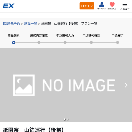
ログイン
メニュー
マイページ
お気に入り
EX旅先予約
施設一覧
祇園祭 山鉾巡行【後祭】 プラン一覧
商品選択
選択内容確認
申込情報入力
申込情報確認
申込完了
祇園祭 山鉾巡行【後祭】