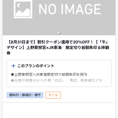
【8月31日まで】割引クーポン適用で20％OFF！【「午」
デザイン】上野東照宮×JR東海 限定切り絵御朱印＆拝観
券
このプランのポイント
●上野東照宮×JR東海限定切り絵御朱印を授与
●社殿や家康ゆかりの馬「白石」、馬印、新幹線などをあ
しらった当プラン特別デザイン
●上野東照宮拝観券付き
御朱印・御城印・御守
セール