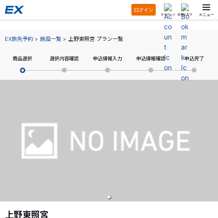
ログイン
メニュー
マイページ
お気に入り
EX旅先予約
施設一覧
上野東照宮 プラン一覧
商品選択
選択内容確認
申込情報入力
申込情報確認
申込完了
上野東照宮