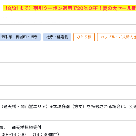
【8/31まで】割引クーポン適用で20％OFF！夏の大セール
＜ご利用前に必ずご確認ください＞
・7/1（水）～8/31（月）出発分が対象です。＜申込期間：7/1
御朱印・御城印・御守
社寺・建造物
ひとり旅
カップル・ご夫婦向
・割引はクーポン利用時に適用されます。
予約時にログイン
ポンを選択してください。
※申込情報入力画面でクーポンが適用されていることをご確
※1予約あたりの最大割引額は6,000円となります。
※新幹線付プランは割引対象外です。
・割引クーポンを利用した予約の取消料は、クーポン割引前
対してクーポン割引額は充当できません。
・予約済みの商品を取消した場合、既に利用したクーポンの
由により旅行を中止された場合を含む）。
（通天橋・開山堂エリア）※本坊庭園（方丈）を拝観される場合は、別
・すでにご予約済みの商品には、クーポンはご利用いただけ
・割引内容、割引対象商品は期間中に追加、変更される場合
福寺 通天橋拝観受付
告なく割引クーポンの適用を終了する場合がございます。予
00～16：00 （16：30閉門）