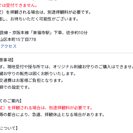
・割引クーポンの詳細・ご利用方法は
こちら
では受付できません。
丈）を拝観される場合は、別途拝観料が必要です。
雑し、お待ちいただく可能性がございます。
東福寺×「そうだ 京都、行こう。」コラボお守り授与
🍃
奈良線・京阪本線「東福寺駅」下車、徒歩約10分
京都随一の紅葉名所である
東福寺。
初夏から夏にかけて境内
区本町15丁目778
天井に描かれた
「龍」
をモチーフにした、
刺繍のお守り
を授
 アクセス
透け感があり風に揺れる涼やな刺繍お守りは、この夏の京都
🎐
意事項】
す。現地受付や授与所では、オリジナル刺繍お守りのご購入はできませ
繍お守りの転売は固くお断りいたします。
交通費はお客様ご負担となります。
本プランでは、約2,000本の青もみじが圧巻の通天橋・開
額での設定です。
※本坊庭園（方丈）を拝観される場合は、別途拝観料が必要
てのご案内】
【東福寺】
丈）を拝観される場合は、別途拝観料が必要です。
等の都合により、急遽、拝観休止となる場合があります。
臨済宗大本山であり、京都を代表する禅寺の１つ。鎌倉時代
と興福寺から一文字ずつ取って名付けられたことから、その
について】
本堂から開山堂を結ぶ橋廊、通天橋は京都随一の紅葉の名所