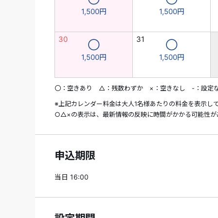
1,500円
1,500円
30
31
◯
◯
1,500円
1,500円
〇：空きあり △：残数わずか ×：空きなし -：設定
※上記カレンダー料金は大人1名様あたりの料金を表示し
○△×の表示は、最新情報の反映に時間がかかる可能性が
申込期限
当日 16:00