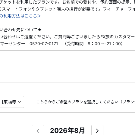
チケットを利用したプランです。お名前での受付や、予約画面の提示、
訪れます。
るスマートフォンやタブレット端末の携行が必要です。フィーチャーフ
の利用方法はこちら＞
い合わせ先について★
【設定数】
い合わせはご遠慮ください。ご質問等ございましたらEX旅のカスタマ
期間中合計 300名 ※販売状況により、設定数が増減する
ーセンター 0570-07-0171 （受付時間 8：00 ～ 21：00）
こちらからご希望のプランを選択してください（プラン
2026年8月