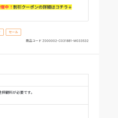
開催中！
割引クーポンの詳細はコチラ↓
（水）10：00～8/31（月）＞
き
セール
の上、「選択内容確認画面」で利用するクー
商品コード
Z000002-C031881-M033532
認ください。
の旅行代金を基に算出いたします。 取消料に
返却はございません（天災、輸送障害等の事
途拝観料が必要です。
ません。
があります。また、予算上限に達し次第、予
めご了承ください。