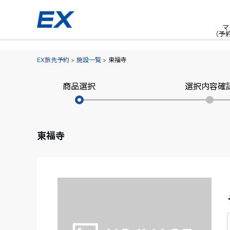
マ
（予
EX旅先予約
施設一覧
東福寺
商品選択
選択内容確
東福寺