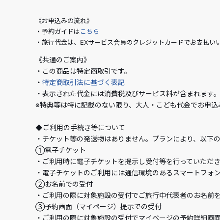
《お申込みの流れ》
・予約ガイドは
こちら
・旅行代金は、EXサービス会員のクレジットカードでお支払い
《共通のご案内》
・この商品は特定商取引です。
・
特定商取引法に基づく表記
・表示された代金には消費税及びサービス料が含まれます
※特典等は特に記載のない限り、大人・こども代金でお申込
◆ご利用の手続き等について
・チケット等の発送物はありません。プランにより、以下
①電子チケット
・ご利用時に電子チケットを提示し受付等を行っていただ
・電子チケットのご利用には通信環境のあるスマートフォ
②お名前での受付
・ご利用の際に対象施設の受付でご旅行中代表者のお名前
③予約画面（マイページ）提示での受付
・ご利用の際に対象施設の受付でマイページの予約詳細画