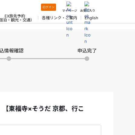
ログイン
マイページ
お気に入り
EX旅先予約
各種リンク・ご案内
English
宿泊・観光・交通）
込情報確認
申込完了
！【東福寺×そうだ 京都、行こ