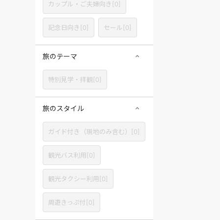
カップル・ご夫婦向き[0]
記念日向き[0]
セール[0]
旅のテーマ
特別見学・拝観[0]
旅のスタイル
ガイド付き（現地のみ含む）[0]
観光バス利用[0]
観光タクシー利用[0]
周遊きっぷ付[0]