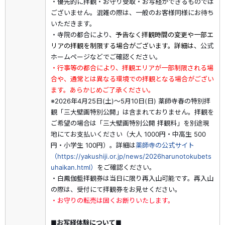
・優先的に拝観・お守り受取・お写経ができるものでは
ございません。混雑の際は、一般のお客様同様にお待ち
いただきます。
・寺院の都合により、
予告なく拝観時間の変更や一部エ
リアの拝観を制限する場合がございます。詳細は、
公式
ホームページなどでご確認ください。
・行事等の都合により、拝観エリアが一部制限される場
合や、通常とは異なる環境での拝観となる場合がござい
ます。あらかじめご了承ください。
※2026年4月25日(土)～5月10日(日) 薬師寺春の特別拝
観「三大壁画特別公開」は含まれておりません。拝観を
ご希望の場合は「三大壁画特別公開 拝観料」を別途現
地にてお支払いください（大人 1000円・中高生 500
円・小学生 100円）。詳細は
薬師寺の公式サイト
（https://yakushiji.or.jp/news/2026harunotokubets
uhaikan.html）
をご確認ください。
・白鳳伽藍拝観券は当日に限り再入山可能です。再入山
の際は、受付にて拝観券をお見せください。
・お守りの転売は固くお断りいたします。
■お写経体験について■