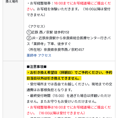
換え場所
・お写経整理券：
16:00までにお写経道場にご提出くだ
さい
。お写経を体験いただきます。（16:00以降は受付
できません）
〈アクセス〉
①近鉄 西ノ京駅 徒歩約1分
②JR・近鉄奈良駅から奈良県総合医療センター行きバ
ス「薬師寺」下車、徒歩すぐ
〈所在地〉奈良県奈良市西ノ京町457
薬師寺 アクセス
■注意事項■
・お引き換え希望日（拝観日）でご予約ください。予約
日当日以外は引き換えできません。
・受付場所までは各自でお越しください。現地までの交
通費はお客様負担となります。
・最終受付時間（15:00）を過ぎた場合は拝観いただけ
ません。またお守りもお受けいただけません。
・お写経整理券は16:00までにお写経道場にご提出くだ
さい。（16:00以降は受付できません）