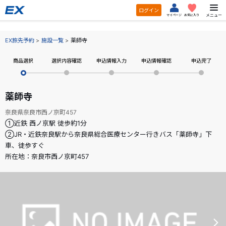
ログイン
メニュー
マイページ
お気に入り
EX旅先予約
施設一覧
薬師寺
商品選択
選択内容確認
申込情報入力
申込情報確認
申込完了
薬師寺
奈良県奈良市西ノ京町457
①近鉄 西ノ京駅 徒歩約1分
②JR・近鉄奈良駅から奈良県総合医療センター行きバス「薬師寺」下
車、徒歩すぐ
所在地：奈良市西ノ京町457