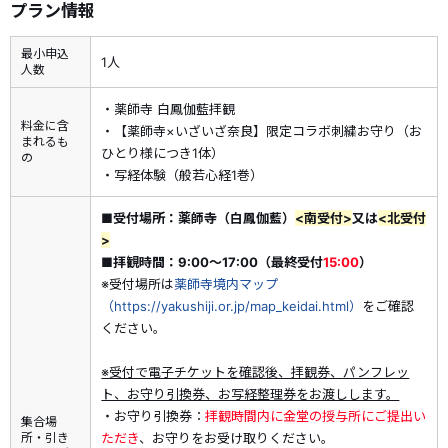
プラン情報
本プランでは
薬師寺「白鳳伽藍」の拝観
と、
「薬師寺×いざい
最小申込
ざ奈良」限定のコラボ刺繍お守りの授与
に加え、心を静めて祈
1人
人数
りに向き合う
「お写経（般若心経）」
を体験いただきます。お
書きいただいたお写経は薬師寺の復興されたお堂の中に納めら
・薬師寺 白鳳伽藍拝観
れ、永代供養されます。
料金に含
・【薬師寺×いざいざ奈良】限定コラボ刺繍お守り（お
まれるも
ひとり様につき1体）
の
◆◆いざいざ奈良キャンペーン限定コラボ刺繍お守り◆◆
・写経体験（般若心経1巻）
ご本尊
「薬師如来」
の文字と
「薬壺（やっこ）」
の朱印が入っ
たアクリルのお守りは、法要の際に金堂で撒かれる
「散華（さ
■受付場所：薬師寺（白鳳伽藍）
<南受付>
又は
<北受付
>
んげ）」
をかたどった特別仕様。刺繍のモチーフは、薬師如来
■拝観時間：9:00～17:00（最終受付
15:00
）
がいらっしゃる
「金堂」
と、薬師如来を支える台座に描かれた
※受付場所は
薬師寺境内マップ
「力神」
です。
（https://yakushiji.or.jp/map_keidai.html）
をご確認
ください。
設定期間：2026年4月1日（水）～9月30日（水）
※受付で電子チケットを確認後、拝観券、パンフレッ
※行事等の都合により、拝観エリアが一部制限される場合や、
ト、お守り引換券、お写経整理券をお渡しします。
通常とは異なる環境での拝観となる場合がございます。あらか
・お守り引換券：
拝観時間内に金堂の授与所にご提出い
集合場
じめご了承ください。
所・引き
ただき
、お守りをお受け取りください。