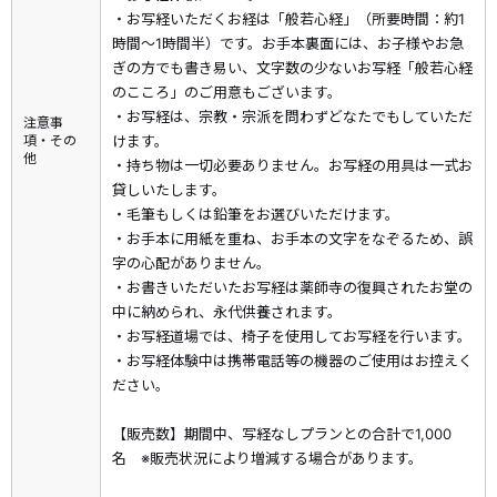
・お写経いただくお経は「般若心経」（所要時間：約1
時間〜1時間半）です。お手本裏面には、お子様やお急
ぎの方でも書き易い、文字数の少ないお写経「般若心経
のこころ」のご用意もございます。
・お写経は、宗教・宗派を問わずどなたでもしていただ
注意事
項・その
けます。
他
・持ち物は一切必要ありません。お写経の用具は一式お
貸しいたします。
・毛筆もしくは鉛筆をお選びいただけます。
・お手本に用紙を重ね、お手本の文字をなぞるため、誤
字の心配がありません。
・お書きいただいたお写経は薬師寺の復興されたお堂の
中に納められ、永代供養されます。
・お写経道場では、椅子を使用してお写経を行います。
・お写経体験中は携帯電話等の機器のご使用はお控えく
ださい。
【販売数】期間中、写経なしプランとの合計で1,000
名 ※販売状況により増減する場合があります。