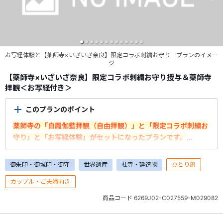
お写経体験と【薬師寺×いざいざ奈良】限定コラボ刺繍お守り プランのイメー
ジ
【薬師寺×いざいざ奈良】限定コラボ刺繍お守り授与＆薬師寺
拝観＜お写経付き＞
このプランのポイント
薬師寺の「白鳳伽藍拝観（自由拝観）」と「限定コラボ刺繍お
守り」と「お写経体験」がセットになったプランです。
◆◆いざいざ奈良キャンペーン 薬師寺編◆◆
御朱印・御城印・御守
世界遺産
社寺・建造物
ひとり旅
世界遺産・薬師寺は、50年以上にわたり
「お写経勧進」
による
カップル・ご夫婦向き
「白鳳伽藍」の復興を行ってきました。延べ850万巻を超える
勧進数、多くの人々の祈りによって、金堂をはじめ、西塔、中
商品コード
6269J02-C027559-M029082
門、回廊、大講堂、食堂と「白鳳伽藍」の主要な堂塔が復興さ
れ、いにしえの大伽藍がよみがえっています。