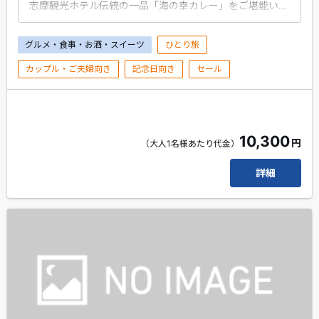
志摩観光ホテル伝統の一品「海の幸カレー」をご堪能いた
だけます。 サラダ、スープ、デザートのセットメニューに
EX限定ウェルカムドリンク付き
グルメ・食事・お酒・スイーツ
ひとり旅
カップル・ご夫婦向き
記念日向き
セール
10,300
円
（大人1名様あたり代金）
詳細