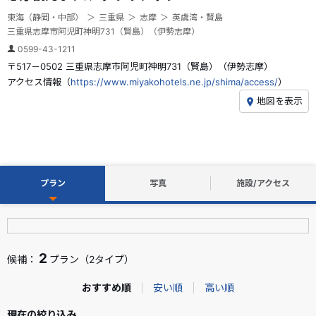
東海（静岡・中部）
三重県
志摩
英虞湾・賢島
三重県志摩市阿児町神明731（賢島）（伊勢志摩）
0599-43-1211
〒517－0502 三重県志摩市阿児町神明731（賢島）（伊勢志摩）
アクセス情報（
https://www.miyakohotels.ne.jp/shima/access/
）
地図を表示
プラン
写真
施設/アクセス
2
候補：
プラン（2タイプ）
おすすめ順
安い順
高い順
現在の絞り込み