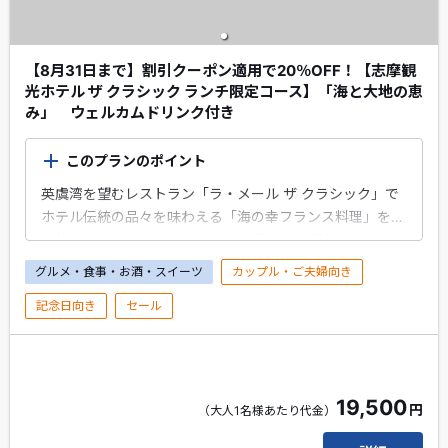
【8月31日まで】割引クーポン適用で20％OFF！【志摩観
光ホテル ザ クラシック ランチ限定コース】「海と大地の恵
み」 ウェルカムドリンク付き
このプランのポイント
英虞湾を望むレストラン「ラ・メール ザ クラシック」で
ホテル伝統の品々を味わえる「海の幸フランス料理」をご
堪能いただけます。 ＜海と大地の恵み＞は伊勢海老アメ
リカンソース、伊勢海老クリームスープ、黒毛和牛ステー
グルメ・食事・お酒・スイーツ
カップル・ご夫婦向き
キと贅沢な味覚を愉しめるランチ限定コースです。 EX限
記念日向き
セール
定ウェルカムドリンク付き。 記念日や特別な旅の思い出
ぴったりのプランです。
19,500
円
（大人1名様あたり代金）