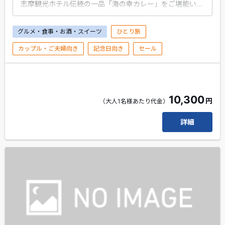
志摩観光ホテル伝統の一品「海の幸カレー」をご堪能いた
だけます。 サラダ、スープ、デザートのセットメニューに
EX限定ウェルカムドリンク付き
グルメ・食事・お酒・スイーツ
ひとり旅
カップル・ご夫婦向き
記念日向き
セール
10,300
円
（大人1名様あたり代金）
詳細