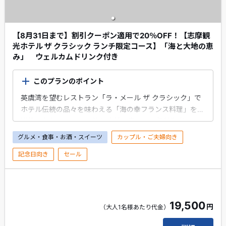
【8月31日まで】割引クーポン適用で20％OFF！【志摩観
光ホテル ザ クラシック ランチ限定コース】「海と大地の恵
み」 ウェルカムドリンク付き
このプランのポイント
英虞湾を望むレストラン「ラ・メール ザ クラシック」で
ホテル伝統の品々を味わえる「海の幸フランス料理」をご
堪能いただけます。 ＜海と大地の恵み＞は伊勢海老アメ
リカンソース、伊勢海老クリームスープ、黒毛和牛ステー
グルメ・食事・お酒・スイーツ
カップル・ご夫婦向き
キと贅沢な味覚を愉しめるランチ限定コースです。 EX限
記念日向き
セール
定ウェルカムドリンク付き。 記念日や特別な旅の思い出
ぴったりのプランです。
19,500
円
（大人1名様あたり代金）