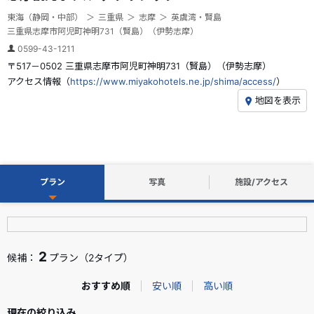
東海（静岡・中部）
三重県
志摩
英虞湾・賢島
三重県志摩市阿児町神明731（賢島）（伊勢志摩）
0599-43-1211
〒517－0502 三重県志摩市阿児町神明731（賢島）（伊勢志摩）
アクセス情報（
https://www.miyakohotels.ne.jp/shima/access/
）
地図を表示
プラン
写真
施設/アクセス
2
候補：
プラン（2タイプ）
おすすめ順
安い順
高い順
現在の絞り込み