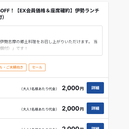
％OFF！【EX会員価格＆座席確約】伊勢ランチ
付）
伊勢志摩の郷土料理をお召し上がりいただけます。 当
個付）」です！
ル・ご夫婦向き
セール
2,000
詳細
円
（大人1名様あたり代金）
2,000
詳細
円
（大人1名様あたり代金）
2,000
詳細