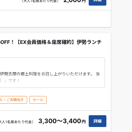
円
（大人1名様あたり代金）
％OFF！【EX会員価格＆座席確約】伊勢ランチ
伊勢志摩の郷土料理をお召し上がりいただけます。 当
）」です！
ル・ご夫婦向き
セール
3,300〜3,400
詳細
円
大人1名様あたり代金）