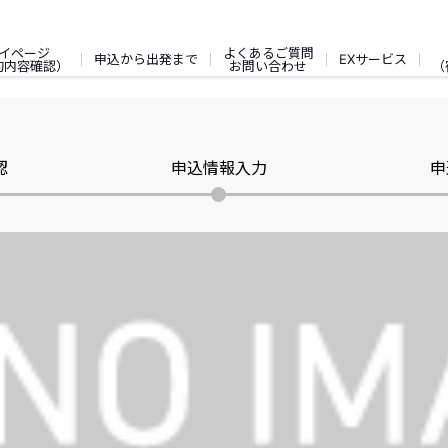
イページ
よくあるご質問
申込から出発まで
EXサービス
約内容確認）
お問い合わせ
（
認
申込情報入力
申