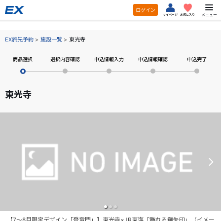
ログイン
メニュー
マイページ
お気に入り
EX旅先予約
施設一覧
東光寺
商品選択
選択内容確認
申込情報入力
申込情報確認
申込完了
東光寺
【7～8月限定デザイン「登竜門」】東光寺×JR東海「飾れる御朱印」（イメー