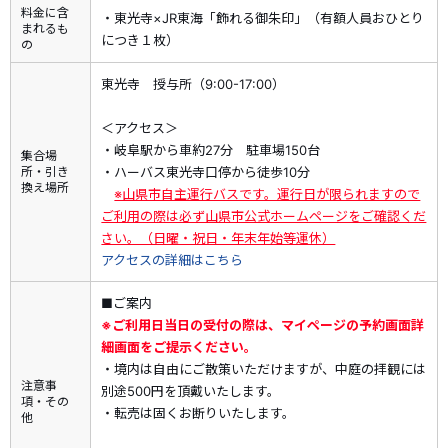
旅行代金を基に算出いたします。 取消料に対してクーポン割引
料金に含
・東光寺×JR東海「飾れる御朱印」（有額人員おひとり
まれるも
額は充当できません。
につき１枚）
の
・予約済みの商品を取消した場合、既に利用したクーポンの返
却はございません（天災、輸送障害等の事由により旅行を中止
東光寺 授与所（9:00-17:00）
された場合を含む）。
・すでにご予約済みの商品には、クーポンはご利用いただけま
＜アクセス＞
せん。
・岐阜駅から車約27分 駐車場150台
集合場
・割引内容、割引対象商品は期間中に追加、変更される場合が
所・引き
・ハーバス東光寺口停から徒歩10分
換え場所
※山県市自主運行バスです。運行日が限られますので
あります。また、予算上限に達し次第、予告なく割引クーポン
ご利用の際は必ず山県市公式ホームページをご確認くだ
の適用を終了する場合がございます。予めご了承ください。
さい。（日曜・祝日・年末年始等運休）
・割引クーポンの詳細・ご利用方法は
こちら
アクセスの詳細はこちら
--------------------------------------------------------
新幹線コラボの涼やかな特別デザインの御朱印を授与いたしま
■ご案内
す。（※東光寺とJR東海が独自に製作した御朱印です。）
※ご利用日当日の受付の際は、マイページの予約画面詳
お部屋に飾っても馴染む暖かなデザインで、普段御朱印集めを
細画面をご提示ください。
されていないという方にもおすすめです。
・境内は自由にご散策いただけますが、中庭の拝観には
注意事
別途500円を頂戴いたします。
◎東光寺について・・・
項・その
・転売は固くお断りいたします。
他
500年以上の歴史を誇る岐阜県山県市の禅寺です。