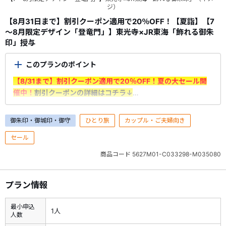
ジ）
【8月31日まで】割引クーポン適用で20％OFF！【夏詣】【7
～8月限定デザイン「登竜門」】東光寺×JR東海「飾れる御朱
印」授与
このプランのポイント
【8/31まで】割引クーポン適用で20％OFF！夏の大セール開
催中！
割引クーポンの詳細はコチラ↓
＜ご利用前に必ずご確認ください＞
御朱印・御城印・御守
ひとり旅
カップル・ご夫婦向き
・7/1（水）～8/31（月）出発分が対象です。＜申込期間：
セール
7/1（水）10：00～8/31（月）＞
・割引はクーポン利用時に適用されます。
予約時にログインの
商品コード
5627M01-C033298-M035080
上、「選択内容確認画面」で利用するクーポンを選択
してくだ
さい。
プラン情報
※申込情報入力画面でクーポンが適用されていることをご確認
ください。
最小申込
※1予約あたりの最大割引額は6,000円となります。
1人
人数
・割引クーポンを利用した予約の取消料は、クーポン割引前の