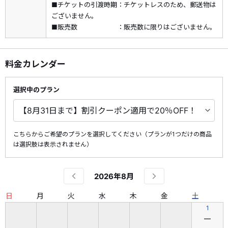
貴重な檜皮葺（ひわだぶき）の本堂「希雲閣（きうんかく）」
■チケットの引渡時期：チケットレスのため、郵送物は
は山県市指定文化財にも認定されています。
ございません。
中庭に臨む、四季折々の美しいドウダンツツジは圧巻の景色で
■販売数 ：販売数に限りはございません。
どこまでも静かで心が洗われる場所です。
◎御朱印デザイン解説・・・
料金カレンダー
厳しい修行を経て龍となる"登竜門"の禅語や、龍の昇天により
建立された東光寺にちなみ、水の神様である龍の涼やかさを描
選択中のプラン
きました。
＜夏詣デジタルスタンプラリー開催！＞
詳しくは
こちら
こちらからご希望のプランを選択してください（プランが1つだけの商品
は選択肢は表示されません）
2026年8月
日
月
火
水
木
金
土
1
―