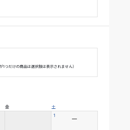
が1つだけの商品は選択肢は表示されません）
金
土
1
―