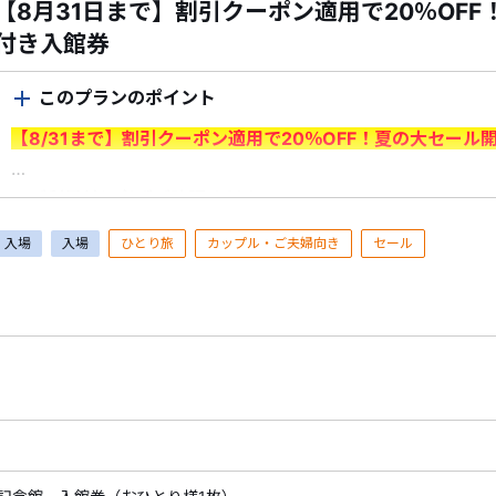
【8月31日まで】割引クーポン適用で20％OF
付き入館券
このプランのポイント
【8/31まで】割引クーポン適用で20％OFF！夏の大セール
＜ご利用前に必ずご確認ください＞
・7/1（水）～8/31（月）出発分が対象です。＜申込期間：7/1
入場
入場
ひとり旅
カップル・ご夫婦向き
セール
・割引はクーポン利用時に適用されます。
予約時にログイン
ポンを選択
してください。
※申込情報入力画面でクーポンが適用されていることをご確
※1予約あたりの最大割引額は6,000円となります。
※新幹線付プランは割引対象外です。
・割引クーポンを利用した予約の取消料は、クーポン割引前
対してクーポン割引額は充当できません。
・予約済みの商品を取消した場合、既に利用したクーポンの