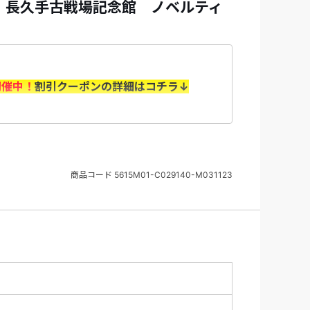
F！長久手古戦場記念館 ノベルティ
開催中！
割引クーポンの詳細はコチラ↓
（水）10：00～8/31（月）＞
の上、「選択内容確認画面」で利用するクー
商品コード
5615M01-C029140-M031123
認ください。
の旅行代金を基に算出いたします。 取消料に
返却はございません（天災、輸送障害等の事