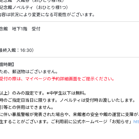
由により旅行を中止された場合を含む）。
記念館 入館券（おひとり様1枚）
記念館ノベルティ（おひとり様1つ）
・すでにご予約済みの商品には、クーポンはご利用いただけ
内容は状況により変更になる可能性がございます。
・割引内容、割引対象商品は期間中に追加、変更される場合
告なく割引クーポンの適用を終了する場合がございます。予
念館 地下1階 受付
・割引クーポンの詳細・ご利用方法は
こちら
（最終入館：16:30）
長久手古戦場記念館のノベルティ付き入館券（日付指定）プ
渡時期】
織田信雄・徳川家康連合軍と羽柴(豊臣)秀吉軍が衝突した「
ため、郵送物はございません。
は、その主戦場地である国指定史跡「長久手古戦場」に建つ
受付の際は、マイページの予約詳細画面をご提示ください。
す。
以上）のみの設定です。※中学生以下は無料。
時のご指定日当日に限ります。ノベルティは受付時お渡しいたします。
■開館時間
引等との併用はできません。
9:00～17:00（最終入館：16:30）
に伴い暴風警報が発表された場合や、来館者の安全や館の運営に支障が
生することがございます。ご利用前に公式ホームページ「お知らせ」
ht
ご利用日当日の受付の際は、マイページの予約詳細画面をご