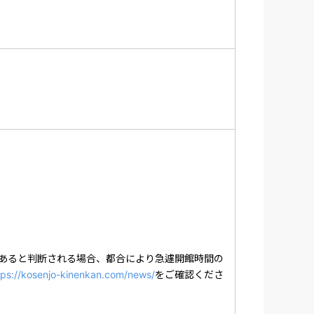
ません。
があります。また、予算上限に達し次第、予
めご了承ください。
ランです。
小牧・長久手の戦い」。長久手古戦場記念館
歴史の舞台を肌で感じられる体験型施設で
あると判断される場合、都合により急遽開館時間の
tps://kosenjo-kinenkan.com/news/
をご確認くださ
提示ください。