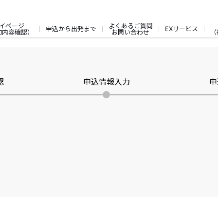
イページ
よくあるご質問
申込から出発まで
EXサービス
約内容確認）
お問い合わせ
（
認
申込情報入力
申