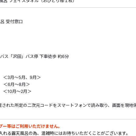
風呂 フェイスタオル（おひとり様１枚）
・すでにご予約済みの商品には、クーポンはご利用いただけ
・割引内容、割引対象商品は期間中に追加、変更される場合
告なく割引クーポンの適用を終了する場合がございます。予
呂 受付窓口
・割引クーポンの詳細・ご利用方法は
こちら
西伊豆の断崖絶壁にある露天風呂の入浴とフェイスタオルを
湾の海風を感じる開放的な露天風呂で、癒しのひと時をお過
らバス「沢田」バス停 下車徒歩 約6分
※石けん・シャンプー等はご利用できません
※4～5名程度が入れる露天風呂の為、混雑時にはお待ちいた
※強風等 天候により急遽臨時休業となる場合がございます。
00 ＜3月～5月、9月＞
0 ＜6月～8月＞
0 ＜10月～2月＞
【受付時間】
9:00～16:00
置された所定の二次元コードをスマートフォンで読み取り、画面を現地
【営業時間】
9:00～19:00 ＜３月～５月、９月＞
プー等はご利用いただけません。
9:00～20:00 ＜６月～８月＞
が入れる露天風呂の為、混雑時にはお待ちいただくことがございます。