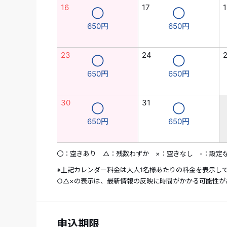
16
17
1
◯
◯
650円
650円
23
24
◯
◯
650円
650円
30
31
◯
◯
650円
650円
〇：空きあり △：残数わずか ×：空きなし -：設定
※上記カレンダー料金は大人1名様あたりの料金を表示し
○△×の表示は、最新情報の反映に時間がかかる可能性が
申込期限