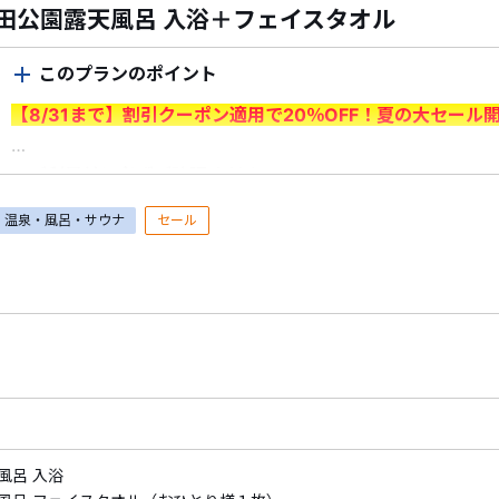
田公園露天風呂 入浴＋フェイスタオル
このプランのポイント
【8/31まで】割引クーポン適用で20％OFF！夏の大セール
＜ご利用前に必ずご確認ください＞
・7/1（水）～8/31（月）出発分が対象です。＜申込期間：7/1
温泉・風呂・サウナ
セール
・割引はクーポン利用時に適用されます。
予約時にログイン
ポンを選択
してください。
※申込情報入力画面でクーポンが適用されていることをご確
※1予約あたりの最大割引額は6,000円となります。
※新幹線付プランは割引対象外です。
・割引クーポンを利用した予約の取消料は、クーポン割引前
対してクーポン割引額は充当できません。
・予約済みの商品を取消した場合、既に利用したクーポンの
由により旅行を中止された場合を含む）。
風呂 入浴