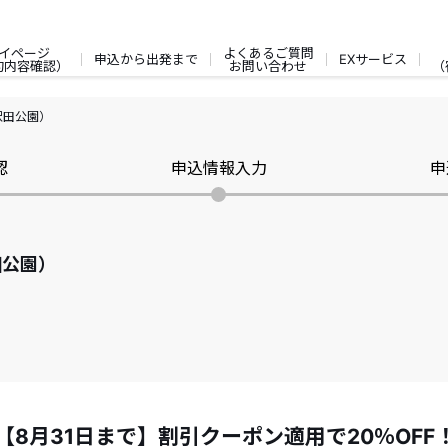
イページ
よくあるご質問
申込から出発まで
EXサービス
約内容確認）
お問い合わせ
（
沢田公園）
認
申込情報入力
申
田公園）
【8月31日まで】割引クーポン適用で20％OF