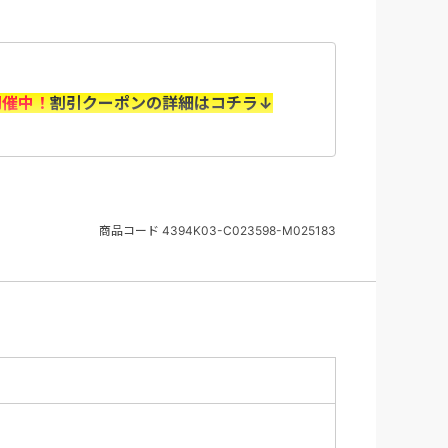
開催中！
割引クーポンの詳細はコチラ↓
（水）10：00～8/31（月）＞
の上、「選択内容確認画面」で利用するクー
商品コード
4394K03-C023598-M025183
認ください。
の旅行代金を基に算出いたします。 取消料に
返却はございません（天災、輸送障害等の事