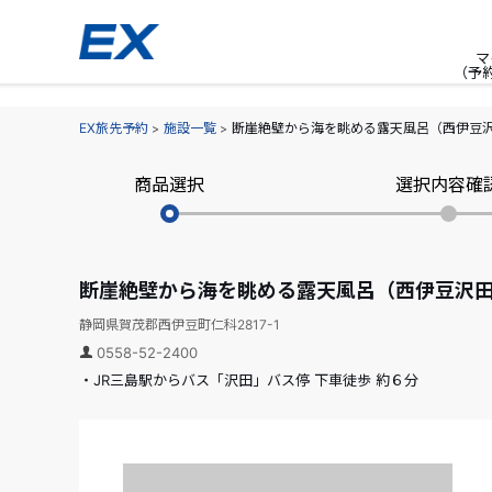
マ
（予
EX旅先予約
施設一覧
断崖絶壁から海を眺める露天風呂（西伊豆
商品選択
選択内容確
断崖絶壁から海を眺める露天風呂（西伊豆沢
静岡県賀茂郡西伊豆町仁科2817-1
0558-52-2400
・JR三島駅からバス「沢田」バス停 下車徒歩 約６分