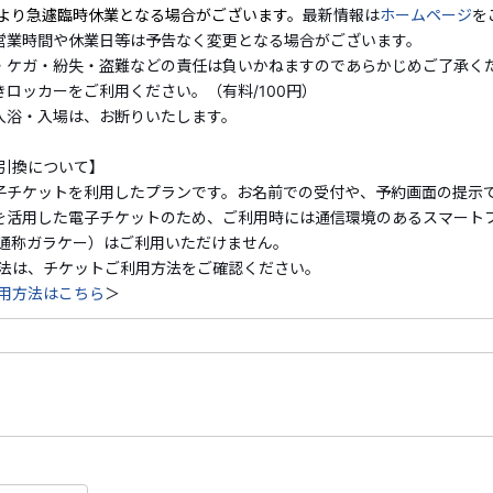
により急遽臨時休業となる場合がございます。
最新情報は
ホームページ
を
9:00～18:00 ＜10月～2月＞
営業時間や休業日等は予告なく変更となる場合がございます。
※定休日：水曜日
・ケガ・紛失・盗難などの責任は負いかねますのであらかじめご了承く
きロッカーをご利用ください。（有料/100円）
■泉質：ナトリウム・カルシウム硫酸塩泉
入浴・入場は、お断りいたします。
■加水、加温、循環ろ過、消毒あり
引換について】
子チケットを利用したプランです。お名前での受付や、予約画面の提示
を活用した電子チケットのため、ご利用時には通信環境のあるスマート
通称ガラケー）はご利用いただけません。
法は、チケットご利用方法をご確認ください。
用方法はこちら
＞