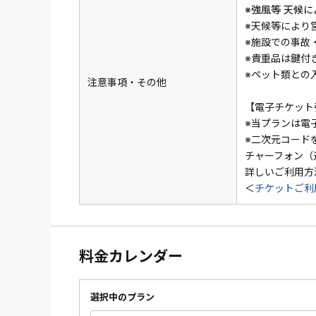
※強風等 天候
※天候等により
※施設での事故
※貴重品は鍵付
※ペット類との
注意事項・その他
【電子チケット
※当プランは電
※二次元コード
チャーフォン（
詳しいご利用方
＜
チケットご利
料金カレンダー
選択中のプラン