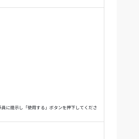
ません。
があります。また、予算上限に達し次第、予
めご了承ください。
セットしたプランです。目の前に広がる駿河
ごし下さい。
だくことがございます。
最新情報は
ホームページ
をご覧ください。
係員に提示し「使用する」ボタンを押下してくださ