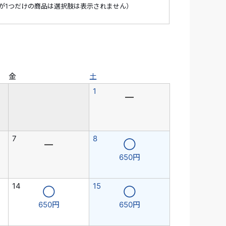
が1つだけの商品は選択肢は表示されません）
金
土
1
―
7
8
―
◯
650円
14
15
◯
◯
650円
650円