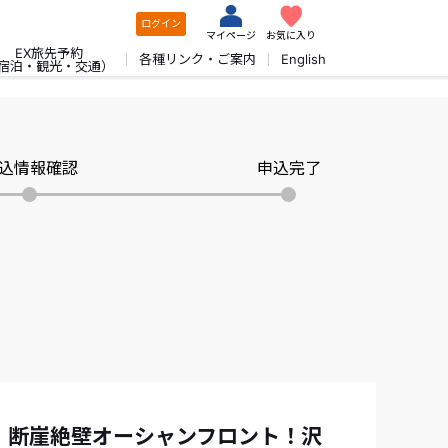
ログイン
マイページ
お気に入り
EX旅先予約
各種リンク・ご案内
English
宿泊・観光・交通）
込情報確認
申込完了
F！断崖絶壁オーシャンフロント！沢