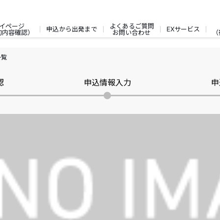
イページ
よくあるご質問
申込から出発まで
EXサービス
約内容確認）
お問い合わせ
（
一覧
認
申込情報入力
申