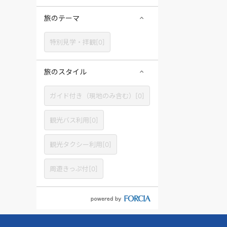
旅のテーマ
特別見学・拝観[0]
旅のスタイル
ガイド付き（現地のみ含む）[0]
観光バス利用[0]
観光タクシー利用[0]
周遊きっぷ付[0]