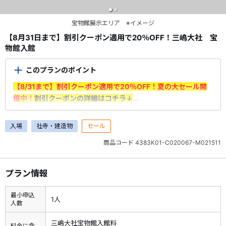
宝物館展示エリア ※イメージ
【8月31日まで】割引クーポン適用で20％OFF！三嶋大社 宝
物館入館
このプランのポイント
【8/31まで】割引クーポン適用で20％OFF！夏の大セール開
催中！
割引クーポンの詳細はコチラ↓
＜ご利用前に必ずご確認ください＞
入場
社寺・建造物
セール
・7/1（水）～8/31（月）出発分が対象です。＜申込期間：
商品コード
4383K01-C020067-M021511
7/1（水）10：00～8/31（月）＞
・割引はクーポン利用時に適用されます。
予約時にログインの
上、「選択内容確認画面」で利用するクーポンを選択
してくだ
プラン情報
さい。
※申込情報入力画面でクーポンが適用されていることをご確認
最小申込
1人
ください。
人数
※1予約あたりの最大割引額は6,000円となります。
三嶋大社宝物館入館料
・割引クーポンを利用した予約の取消料は、クーポン割引前の
料金に含