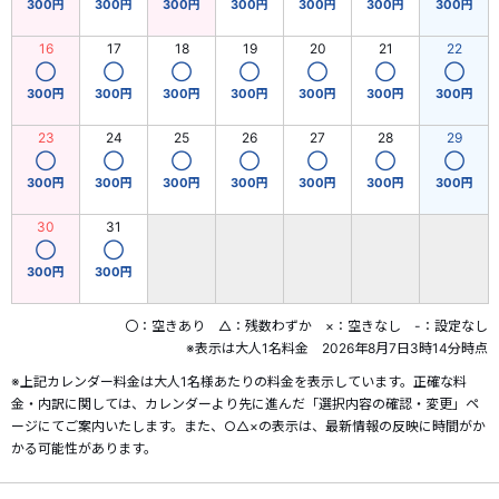
300円
300円
300円
300円
300円
300円
300円
16
17
18
19
20
21
22
◯
◯
◯
◯
◯
◯
◯
300円
300円
300円
300円
300円
300円
300円
23
24
25
26
27
28
29
◯
◯
◯
◯
◯
◯
◯
300円
300円
300円
300円
300円
300円
300円
30
31
◯
◯
300円
300円
〇：空きあり △：残数わずか ×：空きなし -：設定なし
※表示は大人1名料金 2026年8月7日3時14分時点
※上記カレンダー料金は大人1名様あたりの料金を表示しています。正確な料
金・内訳に関しては、カレンダーより先に進んだ「選択内容の確認・変更」ペ
ージにてご案内いたします。また、○△×の表示は、最新情報の反映に時間がか
かる可能性があります。