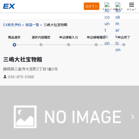
ログイン
メニュー
マイページ
お気に入り
EX旅先予約
施設一覧
三嶋大社宝物館
商品選択
選択内容確認
申込情報入力
申込情報確認
申込完了
三嶋大社宝物館
静岡県三島市大宮町2丁目1番5号
055-975-0566