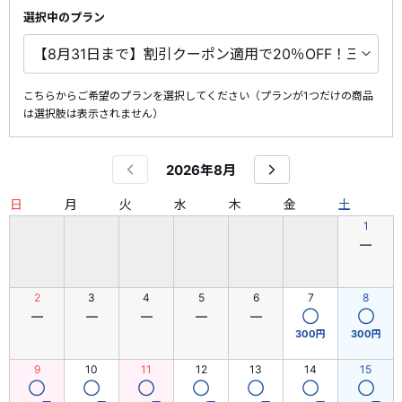
選択中のプラン
こちらからご希望のプランを選択してください（プランが1つだけの商品
は選択肢は表示されません）
2026年8月
日
月
火
水
木
金
土
1
―
2
3
4
5
6
7
8
―
―
―
―
―
◯
◯
300円
300円
9
10
11
12
13
14
15
◯
◯
◯
◯
◯
◯
◯