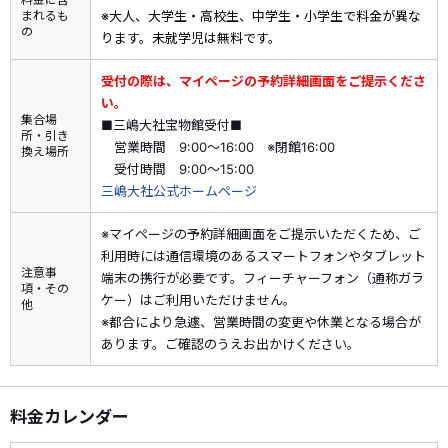
まれるも
※大人、大学生・高校生、中学生・小学生で料金が異な
旅行代金を基に算出いたします。 取消料に対してクーポン割引
の
ります。未就学児は無料です。
額は充当できません。
・予約済みの商品を取消した場合、既に利用したクーポンの返
受付の際は、マイページの予約詳細画面をご提示くださ
却はございません（天災、輸送障害等の事由により旅行を中止
い。
された場合を含む）。
集合場
■三嶋大社宝物館受付■
所・引き
・すでにご予約済みの商品には、クーポンはご利用いただけま
営業時間 9:00～16:00 ※閉館16:00
換え場所
せん。
受付時間 9:00～15:00
・割引内容、割引対象商品は期間中に追加、変更される場合が
三嶋大社公式ホームページ
あります。また、予算上限に達し次第、予告なく割引クーポン
の適用を終了する場合がございます。予めご了承ください。
※マイページの予約詳細画面をご提示いただくため、ご
・割引クーポンの詳細・ご利用方法は
こちら
利用時には通信環境のあるスマートフォンやタブレット
注意事
端末の携行が必要です。フィーチャーフォン（通称ガラ
項・その
宝物館では収蔵品を入れ替えながら公開。北条政子が奉納した
ケー）はご利用いただけません。
他
と伝える国宝「梅蒔絵手箱」の模造復元品は必見！また、刀剣
※都合により急遽、営業時間の変更や休業となる場合が
などの貴重な文化財をご覧いただけます。神社境内も、重要文
あります。ご確認のうえお出かけください。
化財の御殿のほか、源頼朝と北条政子の腰掛け石、頼朝が放生
会を行ったと伝える神池などがあり、伝承を楽しみながら散策
できます。
料金カレンダー