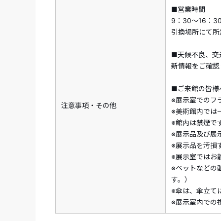
■営業時間
9：30～16：3
引換場所にて所
■天候不良、交
新情報をご確認
■ご来館の皆様
※展示室でのフ
注意事項・その他
※美術館内では
※館内は禁煙で
※展示品及び展
※展示品を汚損
※展示室ではお
※ペットなどの
す。）
※傘は、傘立て
※展示室内での