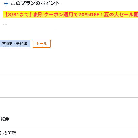
このプランのポイント
【8/31まで】割引クーポン適用で20％OFF！夏の大セール
＜ご利用前に必ずご確認ください＞
・7/1（水）～8/31（月）出発分が対象です。＜申込期間：7/1
博物館・美術館
セール
・割引はクーポン利用時に適用されます。
予約時にログイン
ポンを選択
してください。
※申込情報入力画面でクーポンが適用されていることをご確
※1予約あたりの最大割引額は6,000円となります。
※新幹線付プランは割引対象外です。
・割引クーポンを利用した予約の取消料は、クーポン割引前
対してクーポン割引額は充当できません。
・予約済みの商品を取消した場合、既に利用したクーポンの
由により旅行を中止された場合を含む）。
観覧券
・すでにご予約済みの商品には、クーポンはご利用いただけ
・割引内容、割引対象商品は期間中に追加、変更される場合
引換箇所