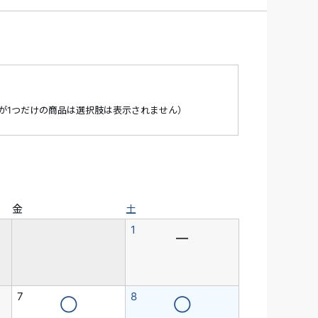
が1つだけの商品は選択肢は表示されません）
金
土
1
―
7
8
◯
◯