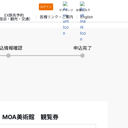
ログイン
マイページ
お気に入り
EX旅先予約
各種リンク・ご案内
English
宿泊・観光・交通）
込情報確認
申込完了
！MOA美術館 観覧券