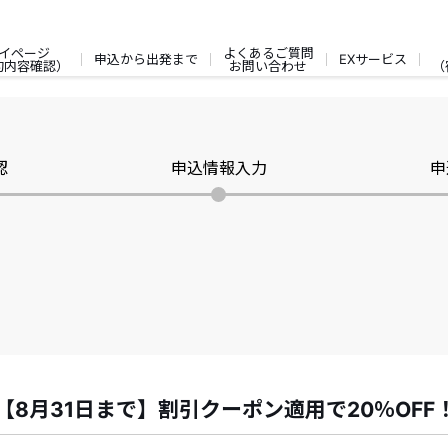
イページ
よくあるご質問
申込から出発まで
EXサービス
約内容確認）
お問い合わせ
（
認
申込情報入力
申
【8月31日まで】割引クーポン適用で20％OFF