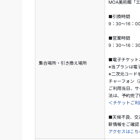
MOA美術館「
■引換時間
9：30～16：0
■営業時間
9：30～16：3
■電子チケット
集合場所・引き換え場所
※当プランは電
※二次元コード
チャーフォン（
ご利用当日、サ
法は、予約完了
＜チケットご利
■天候不良、交
新情報をご確認
アクセスはこち