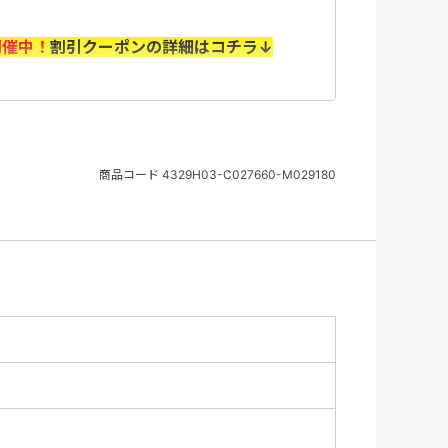
開催中！
割引クーポンの詳細はコチラ↓
（水）10：00～8/31（月）＞
の上、「選択内容確認画面」で利用するクー
商品コード
4329H03-C027660-M029180
認ください。
の旅行代金を基に算出いたします。 取消料に
返却はございません（天災、輸送障害等の事
ません。
があります。また、予算上限に達し次第、予