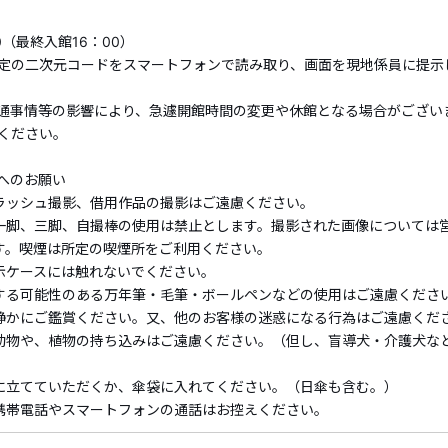
公式ホームページは
こちら
0（最終入館16：00）
定の二次元コードをスマートフォンで読み取り、画面を現地係員に提示
■営業時間
9：30～16：30
通事情等の影響により、急遽開館時間の変更や休館となる場合がござい
（最終入館16：00）
ください。
※中学生以下は無料です。
へのお願い
ラッシュ撮影、借用作品の撮影はご遠慮ください。
一脚、三脚、自撮棒の使用は禁止とします。撮影された画像については
す。喫煙は所定の喫煙所をご利用ください。
示ケースには触れないでください。
する可能性のある万年筆・毛筆・ボールペンなどの使用はご遠慮くださ
静かにご鑑賞ください。又、他のお客様の迷惑になる行為はご遠慮くだ
動物や、植物の持ち込みはご遠慮ください。（但し、盲導犬・介護犬な
に立てていただくか、傘袋に入れてください。（日傘も含む。）
携帯電話やスマートフォンの通話はお控えください。