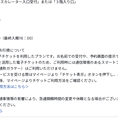
告なく割引クーポンの適用を終了する場合がございます。予
エスカレーター入口受付」または「３階入り口」
・割引クーポンの詳細・ご利用方法は
こちら
0
～海の見える美術館～MOA美術館 観覧券
○●MOA美術館について●○
0（最終入館16：00）
MOA美術館は国宝3件、重要文化財67件、重要美術品46件を
お引換について
北斎や琳派など、日本美術の精華をめぐりながら、四季を感
子チケットを利用したプランです。お名前での受付や、予約画面の提示
いただけます。
を活用した電子チケットのため、ご利用時には通信環境のあるスマート
通称ガラケー）はご利用いただけません。
その他、展示される作品の美を最大限に生かす展示空間も注
ービスを受ける際はマイページより「チケット表示」ボタンを押下し、
全面ガラス張りの明るく開放感のある
【
メインロビー
】
や、
後、マイページよりチケットご利用方法をご確認ください。
華鏡
】
は時間が経つのも忘れてしまう幻想的な空間です。
用方法はこちら＞
通事情等の影響により、急遽開館時間の変更や休館となる場合がござい
ください。
※展覧内容は期間によって異なります。
ら
詳細はMOA美術館 公式ホームページをご確認ください。