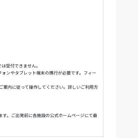
めご了承ください。
含む約3,500点を所蔵。
じる自然とアートが響きあう時間をお楽しみ
では受付できません。
フォンやタブレット端末の携行が必要です。フィー
目のポイント。
ご案内に従って操作してください。詳しいご利用方
時事刻々と移り変わる
【
世界最大の投影型万
ます。ご出発前に各施設の公式ホームページにて最