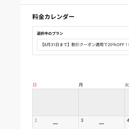
料金カレンダー
選択中のプラン
日
月
火
2
3
―
―