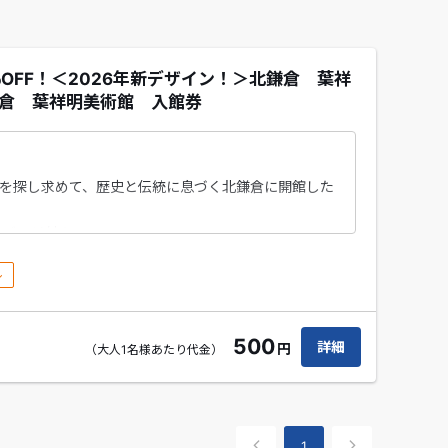
OFF！＜2026年新デザイン！＞北鎌倉 葉祥
鎌倉 葉祥明美術館 入館券
を探し求めて、歴史と伝統に息づく北鎌倉に開館した
バッジ付🎵
した気持ちで葉祥明の水彩画、油彩画、デッサン、直
ル
ください🌊
500
詳細
円
（大人1名様あたり代金）
（缶バッジの在庫状況により、絵柄をお選びいただけ
1