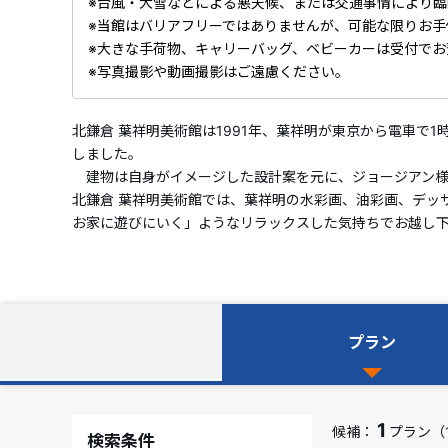
※台風・大雪などによる悪天候、または交通事情により
※当館はバリアフリーではありませんが、可能な限りお手
※大きな手荷物、キャリーバッグ、ベビーカーは受付で
※写真撮影や動画撮影はご遠慮ください。
北鎌倉 葉祥明美術館は1991年、葉祥明が東京から電車
しました。
建物は自身がイメージした設計案を元に、ジョージアン様
北鎌倉 葉祥明美術館では、葉祥明の水彩画、油彩画、デッ
お家に遊びにいく」ようなリラックスした気持ちでお越し
プラン
1
候補：
プラン（
検索条件