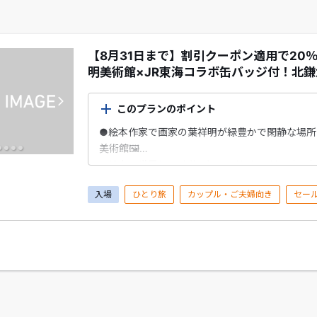
【8月31日まで】割引クーポン適用で20％
明美術館×JR東海コラボ缶バッジ付！北
このプランのポイント
●絵本作家で画家の葉祥明が緑豊かで閑静な場所
美術館🖼
●絵本の世界とJR東海がコラボしたオリジナル缶
●「友人のお家に遊びにいく」ようなリラックス
入場
ひとり旅
カップル・ご夫婦向き
セー
筆言葉、そして様々なテーマを扱った絵本をご覧
【プランに含まれるもの】
●北鎌倉 葉祥明美術館 入館券
●北鎌倉 葉祥明美術館×JR東海コラボ缶バッジ
※缶バッジは２種より当日お選びいただけます。
ない場合があります。）