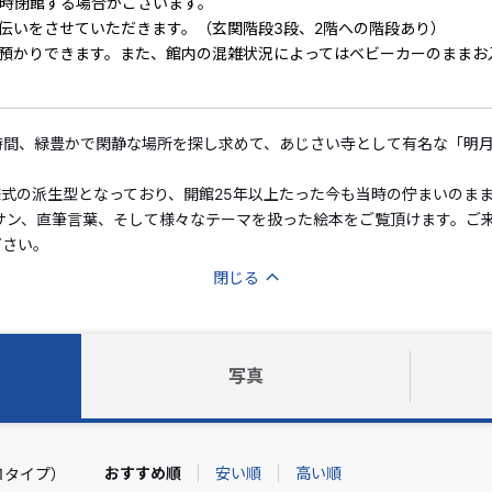
臨時閉館する場合がございます。
伝いをさせていただきます。（玄関階段3段、2階への階段あり）
お預かりできます。また、館内の混雑状況によってはベビーカーのままお
で1時間、緑豊かで閑静な場所を探し求めて、あじさい寺として有名な「
式の派生型となっており、開館25年以上たった今も当時の佇まいのま
サン、直筆言葉、そして様々なテーマを扱った絵本をご覧頂けます。ご
下さい。
閉じる
写真
おすすめ順
安い順
高い順
1タイプ）