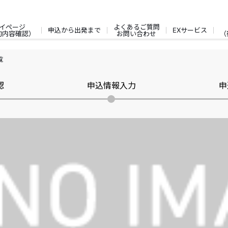
イページ
よくあるご質問
申込から出発まで
EXサービス
約内容確認）
お問い合わせ
（
覧
認
申込情報入力
申