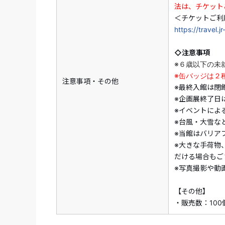
法は、チケット
＜チケットご利
https://travel.
◇注意事項
※６歳以下の未
※缶バッジは２
注意事項・その他
※最終入館は閉
※企画展終了日
※イベントによ
※台風・大雪な
※当館はバリア
※大きな手荷物
だける場合もご
※写真撮影や動
【その他】
・販売数：10