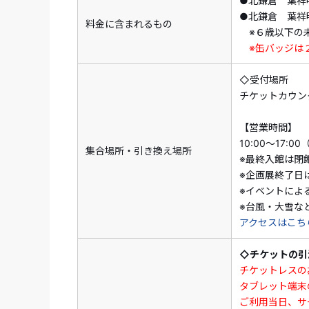
●北鎌倉 葉祥
●北鎌倉 葉祥
料金に含まれるもの
※６歳以下の未
※缶バッジは
◇受付場所
チケットカウン
【営業時間】
10:00～17:0
集合場所・引き換え場所
※最終入館は閉
※企画展終了日
※イベントによ
※台風・大雪な
アクセスはこち
◇チケットの引
チケットレスの
タブレット端末
ご利用当日、サ