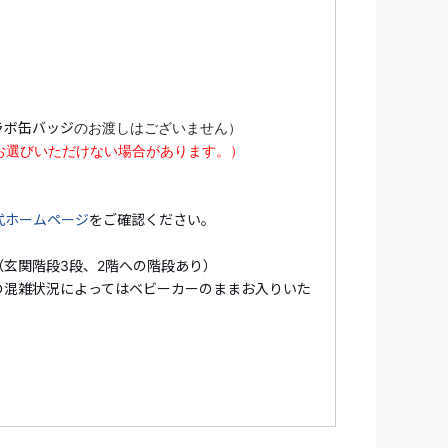
 葉祥明美術館×JR東海コラボ缶バッジの
ラボ缶バッジ
のお渡しはございません）
お選びいただけない場合があります。）
ジの在庫状況により、絵柄をお選びいただけ
式ホームページ
をご確認ください。
。
玄関階段3段、2階への階段あり）
で営業しています。
の混雑状況によってはベビーカーのままお入りいた
あります。最新の情報は
公式ホームページ
を
閉館する場合がございます。