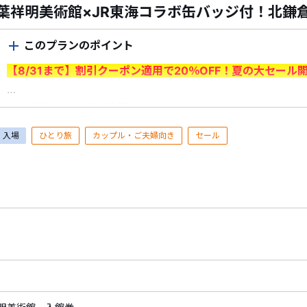
葉祥明美術館×JR東海コラボ缶バッジ付！北鎌
このプランのポイント
【8/31まで】割引クーポン適用で20％OFF！夏の大セール
＜ご利用前に必ずご確認ください＞
・7/1（水）～8/31（月）出発分が対象です。＜申込期間：7/1
入場
ひとり旅
カップル・ご夫婦向き
セール
・割引はクーポン利用時に適用されます。
予約時にログイン
ポンを選択
してください。
※申込情報入力画面でクーポンが適用されていることをご確
※1予約あたりの最大割引額は6,000円となります。
・割引クーポンを利用した予約の取消料は、クーポン割引前
対してクーポン割引額は充当できません。
・予約済みの商品を取消した場合、既に利用したクーポンの
由により旅行を中止された場合を含む）。
・すでにご予約済みの商品には、クーポンはご利用いただけ