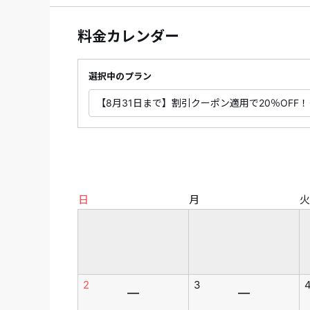
料金カレンダー
選択中のプラン
日
月
火
2
3
―
―