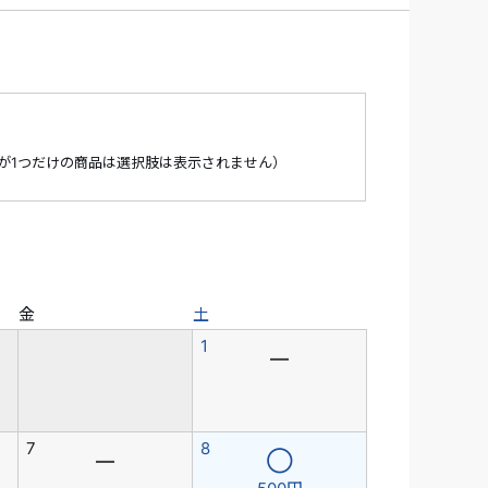
が1つだけの商品は選択肢は表示されません）
金
土
1
―
7
8
―
◯