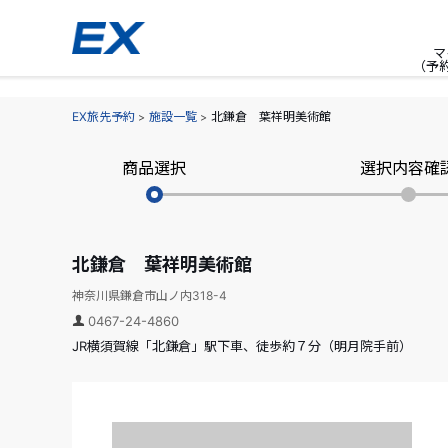
マ
（予
EX旅先予約
施設一覧
北鎌倉 葉祥明美術館
商品選択
選択内容確
北鎌倉 葉祥明美術館
神奈川県鎌倉市山ノ内318-4
0467-24-4860
JR横須賀線「北鎌倉」駅下車、徒歩約７分（明月院手前）