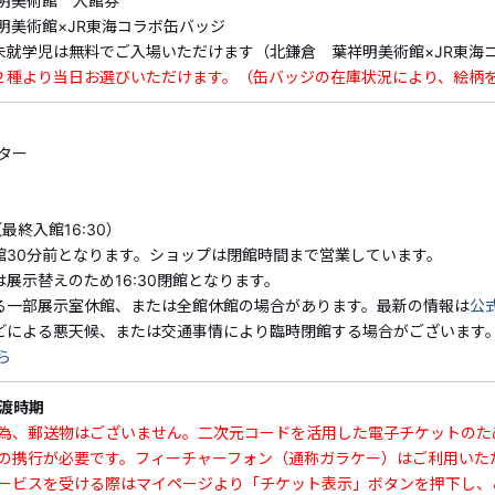
明美術館 入館券
・割引内容、割引対象商品は期間中に追加、変更される場合
明美術館×JR東海コラボ缶バッジ
告なく割引クーポンの適用を終了する場合がございます。予
就学児は無料でご入場いただけます（北鎌倉 葉祥明美術館×JR東海
・割引クーポンの詳細・ご利用方法は
こちら
２種より当日お選びいただけます。（缶バッジの在庫状況により、絵柄
★夏の大セール期間中（7/1（水）～8/31（月））はオリ
ター
つき１枚お渡しします★
●絵本作家で画家の葉祥明が東京から電車で1時間、緑豊か
0（最終入館16:30）
く北鎌倉に開館した美術館🖼
館30分前となります。ショップは閉館時間まで営業しています。
●建物は自身がイメージした設計案を元に、ジョージアン様
は展示替えのため16:30閉館となります。
た今も当時の佇まいのまま、皆さんをお迎えしています。
る一部展示室休館、または全館休館の場合があります。最新の情報は
公
どによる悪天候、または交通事情により臨時閉館する場合がございます
●
絵本の世界とJR東海がコラボしたオリジナル缶バッジ付
🎵
ら
●ご来館の際には、古都・北鎌倉の文化の香りと共に「友人
気持ちで葉祥明の水彩画、油彩画、デッサン、直筆言葉、そ
渡時期
い🌊
為、郵送物はございません。二次元コードを活用した電子チケットのた
葉祥明とは
の携行が必要です。フィーチャーフォン（通称ガラケー）はご利用いた
ービスを受ける際はマイページより「チケット表示」ボタンを押下し、