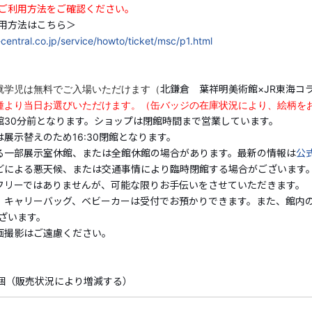
ご利用方法をご確認ください。
【プランに含まれるもの】
用方法はこちら＞
●北鎌倉 葉祥明美術館 入館券
jr-central.co.jp/service/howto/ticket/msc/p1.html
●北鎌倉 葉祥明美術館×JR東海コラボ缶バッジ
※６歳以下の未就学児は無料でご入場いただけます（北鎌倉
お渡しはございません）
就学児は無料でご入場いただけます（
北鎌倉 葉祥明美術館×JR東海コ
種より当日お選びいただけます。（缶バッジの在庫状況により、絵柄を
※缶バッジは２種より当日お選びいただけます。（缶バッ
館30分前となります。ショップは閉館時間まで営業しています。
ない場合があります。）
は展示替えのため16:30閉館となります。
る一部展示室休館、または全館休館の場合があります。最新の情報は
公
【営業時間】
どによる悪天候、または交通事情により臨時閉館する場合がございます
10:00～17:00（最終入館16:30）
フリーではありませんが、可能な限りお手伝いをさせていただきます。（
※最終入館は閉館30分前となります。ショップは閉館時間ま
、キャリーバッグ、ベビーカーは受付でお預かりできます。また、館内
ざいます。
※企画展終了日は展示替えのため16:30閉館となります。
画撮影はご遠慮ください。
※イベントによる一部展示室休館、または全館休館の場合が
ご確認ください。
※台風・大雪などによる悪天候、または交通事情により臨時
0個（販売状況により増減する）