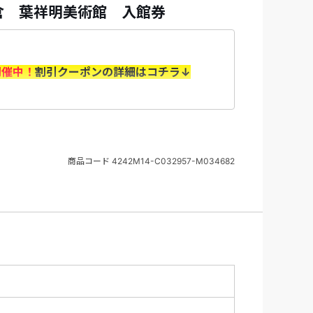
倉 葉祥明美術館 入館券
開催中！
割引クーポンの詳細はコチラ↓
（水）10：00～8/31（月）＞
の上、「選択内容確認画面」で利用するクー
商品コード
4242M14-C032957-M034682
認ください。
の旅行代金を基に算出いたします。 取消料に
返却はございません（天災、輸送障害等の事
ません。