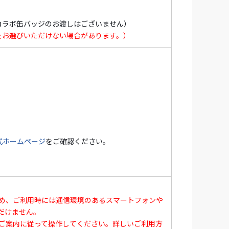
があります。また、予算上限に達し次第、予
めご了承ください。
コラボ缶バッジのお渡しはございません）
をお選びいただけない場合があります。）
ジナルポストカードをランダムでおひとり様に
で閑静な場所を探し求めて、歴史と伝統に息づ
式の派生型となっており、開館25年以上たっ
式ホームページ
をご確認ください。
。
のお家に遊びにいく」ようなリラックスした
して様々なテーマを扱った絵本をご覧くださ
め、ご利用時には通信環境のあるスマートフォンや
だけません。
ご案内に従って操作してください。詳しいご利用方