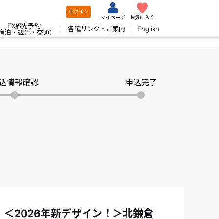
ログイン
マイページ
お気に入り
EX旅先予約
各種リンク・ご案内
English
宿泊・観光・交通）
込情報確認
申込完了
F！＜2026年新デザイン！＞北鎌倉