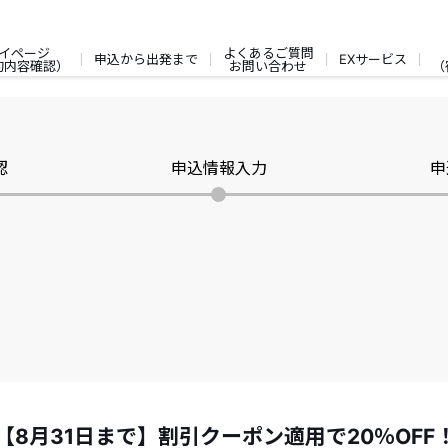
イページ
よくあるご質問
申込から出発まで
EXサービス
約内容確認）
お問い合わせ
（
認
申込情報入力
申
【8月31日まで】割引クーポン適用で20％OF