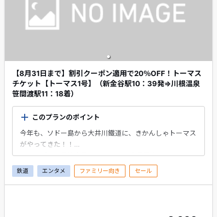
【8月31日まで】割引クーポン適用で20％OFF！トーマス
チケット【トーマス1号】（新金谷駅10：39発⇒川根温泉
笹間渡駅11：18着）
このプランのポイント
今年も、ソドー島から大井川鐵道に、きかんしゃトーマス
がやってきた！！
エクスプレス予約会員・スマートEX会員限定のちょこっ
とプレゼントがもらえます！
鉄道
エンタメ
ファミリー向き
セール
大井川本線の「新金谷駅」から出発！「川根温泉笹間渡
駅」まで乗車するプランです。※乗車券は、金谷駅から有
効です。