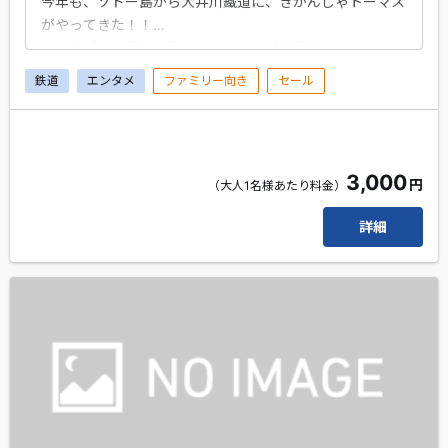
今年も、ソドー島から大井川鐵道に、きかんしゃトーマス
がやってきた！！
エクスプレス予約会員・スマートEX会員限定のちょこっ
とプレゼントがもらえます！
鉄道
エンタメ
ファミリー向き
セール
大井川本線の「新金谷駅」から出発！「川根温泉笹間渡
駅」まで乗車するプランです。※乗車券は、金谷駅から有
効です。
3,000
円
車内ではトーマスがみなさんに「大井川本線沿線の見どこ
（大人1名様あたり料金）
ろ」や「列車運行に関する注意」をご案内します♪
詳細
「ぼく、トーマス!!」の元気な声にお子様は大興奮するこ
と間違いなし！トーマス号の力強い走りをぜひお楽しみく
ださい！！