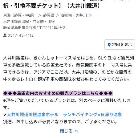
択・引換不要チケット】（大井川鐵道）
東海（静岡・中部）
静岡県
御前崎・大井川
大井川鐵道沿線・寸又峡・川根
静岡県島田市金谷東2丁目1112番地-2
0547-45-4112
地図を表示
大井川鐵道は、きかんしゃトーマス号をはじめ、SLやELなど観光列
車を多数運転している鉄道会社です。蒸気機関車のトーマス号に乗
車できるのは、アジアでここだけ。大井川沿線の、のどかな風景の
中を走るレトロな観光列車の醍醐味をぜひ味わってみてください。
◆◆◆島田市内のおすすめの観光プランはこちら◆◆◆
※現在ご覧いただいているプランとは、別のページに遷移いたしま
す。
✓
大井川鐵道川根温泉ホテル ランチバイキング×日帰り温泉
別途、お申し込みが必要となりますので、ご了承ください。
閉じる