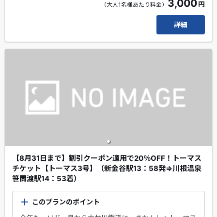
3,000
円
車内ではトーマスがみなさんに「大井川本線沿線の見どこ
（大人1名様あたり料金）
ろ」や「列車運行に関する注意」をご案内します♪
詳細
「ぼく、トーマス!!」の元気な声にお子様は大興奮するこ
と間違いなし！トーマス号の力強い走りをぜひお楽しみく
ださい！！
【8月31日まで】割引クーポン適用で20％OFF！トーマス
チケット【トーマス3号】（新金谷駅13：58発⇒川根温泉
笹間渡駅14：53着）
このプランのポイント