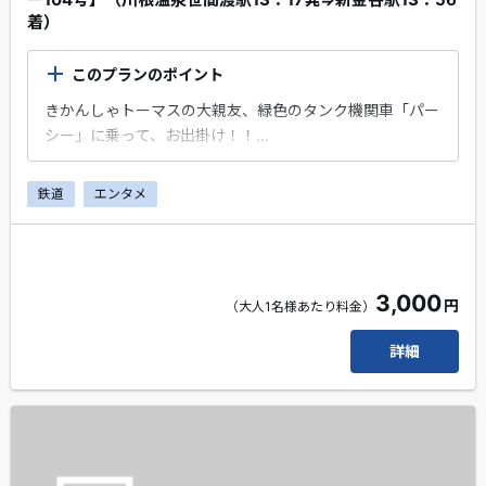
着）
このプランのポイント
きかんしゃトーマスの大親友、緑色のタンク機関車「パー
シー」に乗って、お出掛け！！
大井川本線の「川根温泉笹間渡駅」から出発！「新金谷
鉄道
エンタメ
駅」まで乗車するプランです。※乗車券は、金谷駅まで有
効です。
エクスプレス予約会員・スマートEX会員限定のちょこっ
とプレゼントがもらえます！
3,000
円
（大人1名様あたり料金）
線路を駆け抜けるパーシーの、力強い走りをぜひお楽しみ
ください！！
詳細