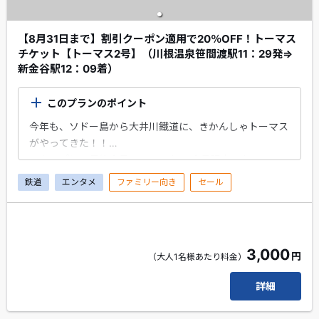
【8月31日まで】割引クーポン適用で20％OFF！トーマス
チケット【トーマス2号】（川根温泉笹間渡駅11：29発⇒
新金谷駅12：09着）
このプランのポイント
今年も、ソドー島から大井川鐵道に、きかんしゃトーマス
がやってきた！！
エクスプレス予約会員・スマートEX会員限定のちょこっ
とプレゼントがもらえます！
鉄道
エンタメ
ファミリー向き
セール
大井川本線の「川根温泉笹間渡駅」から出発！「新金谷
駅」まで乗車するプランです。※乗車券は、金谷駅まで有
効です。
3,000
円
車内ではトーマスがみなさんに「大井川本線沿線の見どこ
（大人1名様あたり料金）
ろ」や「列車運行に関する注意」をご案内します♪
詳細
「ぼく、トーマス!!」の元気な声にお子様は大興奮するこ
と間違いなし！トーマス号の力強い走りをぜひお楽しみく