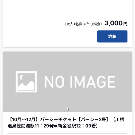
効です。
エクスプレス予約会員・スマートEX会員限定のちょこっ
とプレゼントがもらえます！
3,000
円
（大人1名様あたり料金）
線路を駆け抜けるパーシーの、力強い走りをぜひお楽しみ
ください！！
詳細
【10月～12月】パーシーチケット【パーシー2号】（川根
温泉笹間渡駅11：29発⇒新金谷駅12：09着）