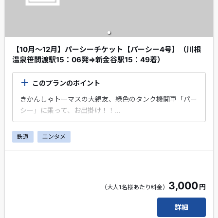
【10月～12月】パーシーチケット【パーシー4号】（川根
温泉笹間渡駅15：06発⇒新金谷駅15：49着）
このプランのポイント
きかんしゃトーマスの大親友、緑色のタンク機関車「パー
シー」に乗って、お出掛け！！
大井川本線の「川根温泉笹間渡駅」から出発！「新金谷
鉄道
エンタメ
駅」まで乗車するプランです。※乗車券は、金谷駅まで有
効です。
エクスプレス予約会員・スマートEX会員限定のちょこっ
とプレゼントがもらえます！
3,000
円
（大人1名様あたり料金）
線路を駆け抜けるパーシーの、力強い走りをぜひお楽しみ
ください！！
詳細