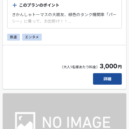
このプランのポイント
きかんしゃトーマスの大親友、緑色のタンク機関車「パー
シー」に乗って、お出掛け！！
大井川本線の「川根温泉笹間渡駅」から出発！「新金谷
鉄道
エンタメ
駅」まで乗車するプランです。※乗車券は、金谷駅まで有
効です。
エクスプレス予約会員・スマートEX会員限定のちょこっ
とプレゼントがもらえます！
3,000
円
（大人1名様あたり料金）
線路を駆け抜けるパーシーの、力強い走りをぜひお楽しみ
ください！！
詳細