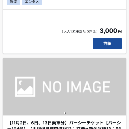
鉄道
エンタメ
駅」まで乗車するプランです。※乗車券は、金谷駅から有
効です。
エクスプレス予約会員・スマートEX会員限定のちょこっ
とプレゼントがもらえます！
3,000
円
（大人1名様あたり料金）
線路を駆け抜けるパーシーの、力強い走りをぜひお楽しみ
ください！！
詳細
【11月2日、6日、13日乗車分】パーシーチケット【パーシ
ー104号】（川根温泉笹間渡駅13：17発⇒新金谷駅13：56