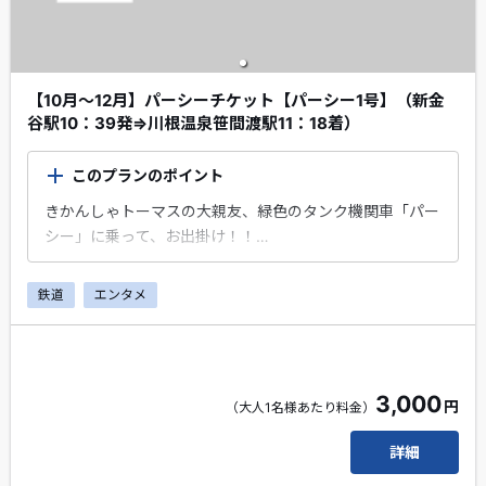
【10月～12月】パーシーチケット【パーシー1号】（新金
谷駅10：39発⇒川根温泉笹間渡駅11：18着）
このプランのポイント
きかんしゃトーマスの大親友、緑色のタンク機関車「パー
シー」に乗って、お出掛け！！
大井川本線の「新金谷駅」から出発！「川根温泉笹間渡
鉄道
エンタメ
駅」まで乗車するプランです。※乗車券は、金谷駅から有
効です。
エクスプレス予約会員・スマートEX会員限定のちょこっ
とプレゼントがもらえます！
3,000
円
（大人1名様あたり料金）
線路を駆け抜けるパーシーの、力強い走りをぜひお楽しみ
ください！！
詳細