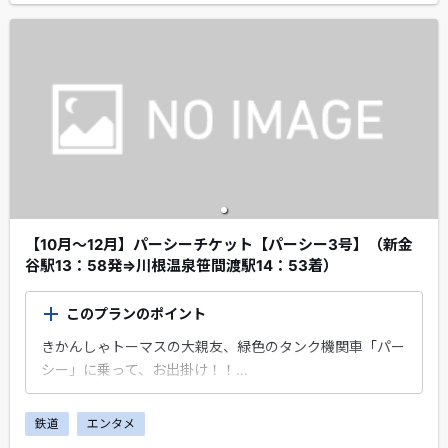
【10月～12月】パーシーチケット【パーシー3号】（新金
谷駅13：58発⇒川根温泉笹間渡駅14：53着）
このプランのポイント
きかんしゃトーマスの大親友、緑色のタンク機関車「パー
シー」に乗って、お出掛け！！
大井川本線の「新金谷駅」から出発！「川根温泉笹間渡
鉄道
エンタメ
駅」まで乗車するプランです。※乗車券は、金谷駅から有