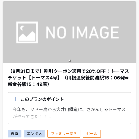
ださい！！
【8月31日まで】割引クーポン適用で20％OFF！トーマス
チケット【トーマス4号】（川根温泉笹間渡駅15：06発⇒
新金谷駅15：49着）
このプランのポイント
今年も、ソドー島から大井川鐵道に、きかんしゃトーマス
がやってきた！！
エクスプレス予約会員・スマートEX会員限定のちょこっ
とプレゼントがもらえます！
鉄道
エンタメ
ファミリー向き
セール