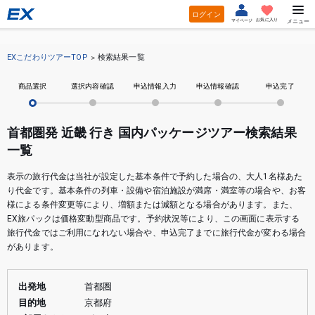
ログイン
お気に入り
マイページ
メニュー
EXこだわりツアーTOP
検索結果一覧
商品選択
選択内容確認
申込情報入力
申込情報確認
申込完了
首都圏発 近畿 行き 国内パッケージツアー検索結果
一覧
表示の旅行代金は当社が設定した基本条件で予約した場合の、大人1名様あた
り代金です。基本条件の列車・設備や宿泊施設が満席・満室等の場合や、お客
様による条件変更等により、増額または減額となる場合があります。また、
EX旅パックは価格変動型商品です。予約状況等により、この画面に表示する
旅行代金ではご利用になれない場合や、申込完了までに旅行代金が変わる場合
があります。
出発地
首都圏
目的地
京都府