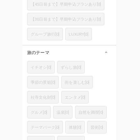
【45日前まで】早期申込プランあり
[
0
]
【30日前まで】早期申込プランあり
[
0
]
グループ旅行
[
0
]
LUXURY
[
0
]
旅のテーマ
イチオシ
[
0
]
ずらし旅
[
0
]
季節の景観
[
0
]
街を楽しむ
[
0
]
社寺文化財
[
0
]
エンタメ
[
0
]
グルメ
[
0
]
温泉
[
0
]
自然を満喫
[
0
]
テーマパーク
[
0
]
体験
[
0
]
芸術
[
0
]