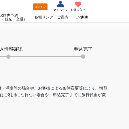
ログイン
お気に入り
マイページ
EX旅先予約
各種リンク・ご案内
English
泊・観光・交通）
込情報確認
申込完了
席・満室等の場合や、お客様による条件変更等により、増額
ではご利用になれない場合や、申込完了までに旅行代金が変