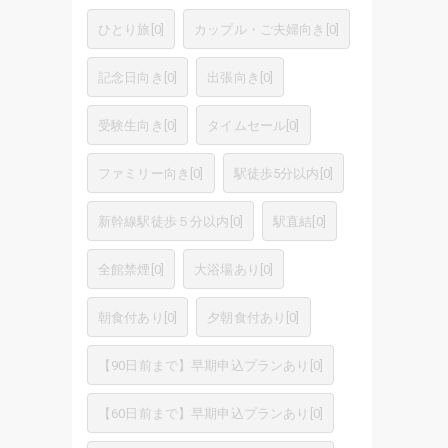
ひとり旅
[
0
]
カップル・ご夫婦向き
[
0
]
記念日向き
[
0
]
出張向き
[
0
]
受験生向き
[
0
]
タイムセール
[
0
]
ファミリー向き
[
0
]
駅徒歩5分以内
[
0
]
新幹線駅徒歩５分以内
[
0
]
駅直結
[
0
]
全館禁煙
[
0
]
大浴場あり
[
0
]
朝食付あり
[
0
]
夕朝食付あり
[
0
]
【90日前まで】早期申込プランあり
[
0
]
【60日前まで】早期申込プランあり
[
0
]