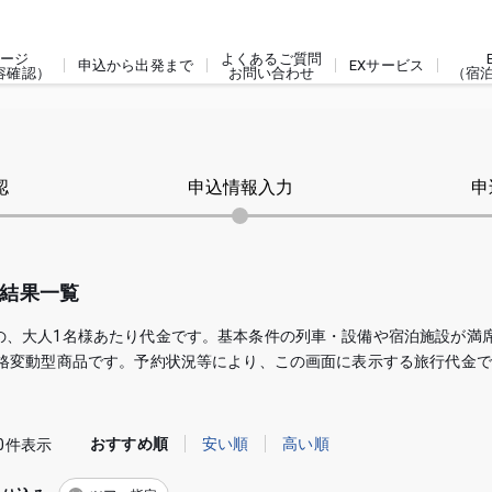
ージ
よくあるご質問
申込から出発まで
EXサービス
容確認）
お問い合わせ
（宿
認
申込情報入力
申
索結果一覧
の、大人1名様あたり代金です。基本条件の列車・設備や宿泊施設が満
価格変動型商品です。予約状況等により、この画面に表示する旅行代金
おすすめ順
安い順
高い順
0件表示