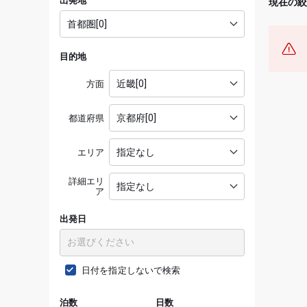
出発地
現在の
目的地
方面
都道府県
エリア
詳細エリ
ア
出発日
日付を指定しないで検索
泊数
日数