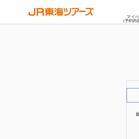
マイペ
（予約内