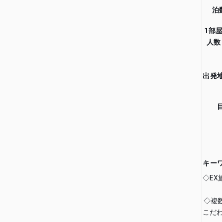
泊
1部
人数
出発
キー
◇E
◇複
こだ