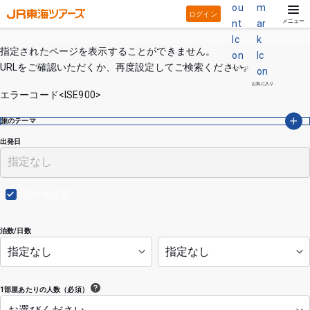
ログイン
メニュー
指定されたページを表示することができません。
URLをご確認いただくか、再度設定してご検索ください。
マイページ
お気に入り
エラーコード<ISE900>
旅のテーマ
出発日
日付未設定
泊数/日数
1部屋あたりの人数（必須）