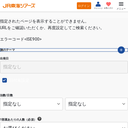
ログイン
お気に入り
マイページ
メニュー
指定されたページを表示することができません。
URLをご確認いただくか、再度設定してご検索ください。
エラーコード<ISE900>
旅のテーマ
出発日
日付未設定
泊数/日数
1部屋あたりの人数（必須）