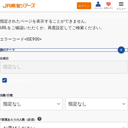
ログイン
お気に入り
マイページ
メニュー
指定されたページを表示することができません。
URLをご確認いただくか、再度設定してご検索ください。
エラーコード<ISE900>
旅のテーマ
出発日
日付未設定
泊数/日数
1部屋あたりの人数（必須）