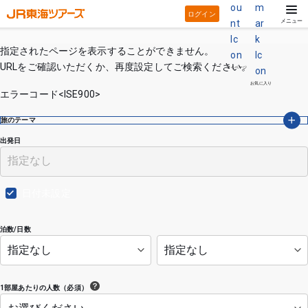
ログイン
メニュー
指定されたページを表示することができません。
URLをご確認いただくか、再度設定してご検索ください。
マイページ
お気に入り
エラーコード<ISE900>
旅のテーマ
出発日
日付未設定
泊数/日数
1部屋あたりの人数（必須）