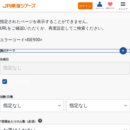
ログイン
お気に入り
マイページ
メニュー
指定されたページを表示することができません。
URLをご確認いただくか、再度設定してご検索ください。
エラーコード<ISE900>
旅のテーマ
出発日
日付未設定
泊数/日数
1部屋あたりの人数（必須）