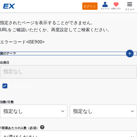
ログイン
お気に入り
マイページ
メニュー
指定されたページを表示することができません。
URLをご確認いただくか、再度設定してご検索ください。
エラーコード<ISE900>
旅のテーマ
出発日
日付未設定
泊数/日数
1部屋あたりの人数（必須）