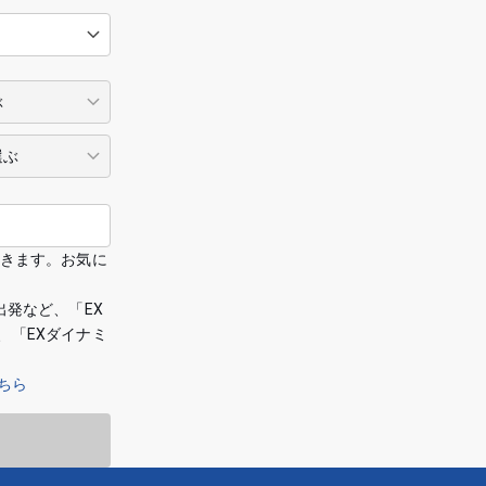
できます。お気に
出発など、「EX
、「EXダイナミ
ちら