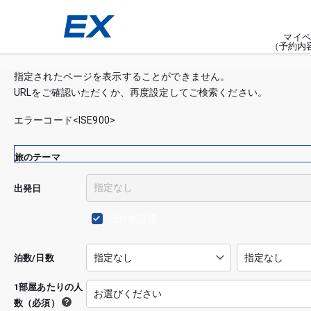
マイペ
（予約内
指定されたページを表示することができません。
URLをご確認いただくか、再度設定してご検索ください。
エラーコード<ISE900>
旅のテーマ
出発日
日付未設定
泊数/日数
1部屋あたりの人
数（必須）