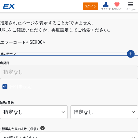
ログイン
お気に入り
マイページ
メニュー
指定されたページを表示することができません。
URLをご確認いただくか、再度設定してご検索ください。
エラーコード<ISE900>
旅のテーマ
出発日
日付未設定
泊数/日数
1部屋あたりの人数（必須）