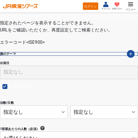
ログイン
お気に入り
マイページ
メニュー
指定されたページを表示することができません。
URLをご確認いただくか、再度設定してご検索ください。
エラーコード<ISE900>
旅のテーマ
出発日
日付未設定
泊数/日数
1部屋あたりの人数（必須）