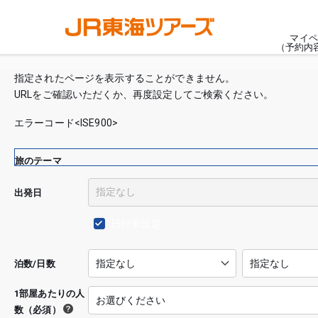
マイペ
（予約内
指定されたページを表示することができません。
URLをご確認いただくか、再度設定してご検索ください。
エラーコード<ISE900>
旅のテーマ
出発日
日付未設定
泊数/日数
1部屋あたりの人
数（必須）