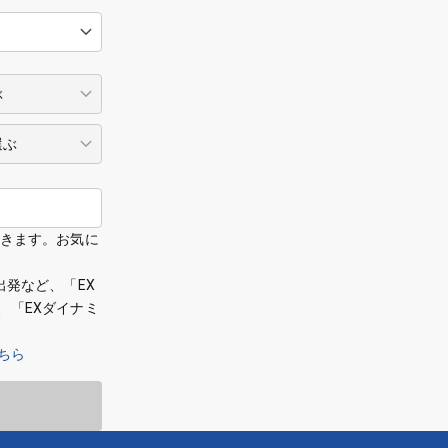
できます。お気に
出発など、「EX
、「EXダイナミ
ちら