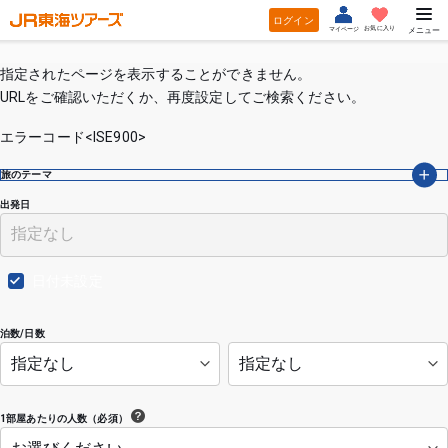
ログイン
お気に入り
マイページ
メニュー
指定されたページを表示することができません。
URLをご確認いただくか、再度設定してご検索ください。
エラーコード<ISE900>
旅のテーマ
出発日
日付未設定
泊数/日数
1部屋あたりの人数（必須）