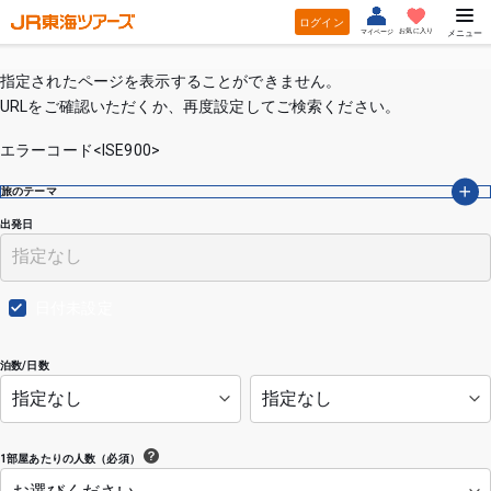
ログイン
お気に入り
マイページ
メニュー
指定されたページを表示することができません。
URLをご確認いただくか、再度設定してご検索ください。
エラーコード<ISE900>
旅のテーマ
出発日
日付未設定
泊数/日数
1部屋あたりの人数（必須）