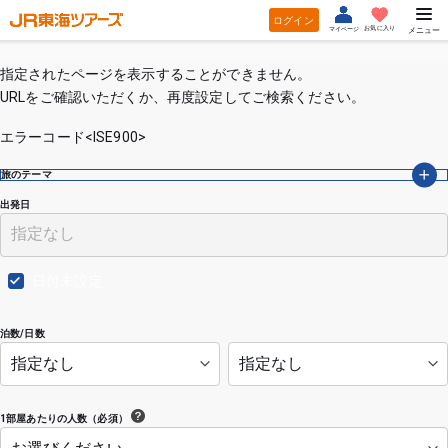
ログイン
お気に入り
マイページ
メニュー
指定されたページを表示することができません。
URLをご確認いただくか、再度設定してご検索ください。
エラーコード<ISE900>
旅のテーマ
出発日
日付未設定
泊数/日数
1部屋あたりの人数（必須）