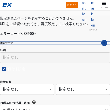
ログイン
メニュー
指定されたページを表示することができません。
URLをご確認いただくか、再度設定してご検索ください。
マイページ
お気に入り
エラーコード<ISE900>
旅のテーマ
出発日
日付未設定
泊数/日数
1部屋あたりの人数（必須）