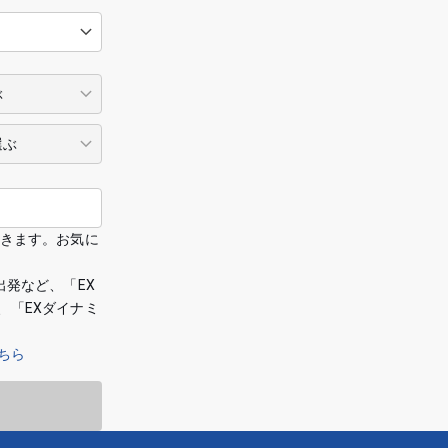
できます。お気に
出発など、「EX
、「EXダイナミ
ちら