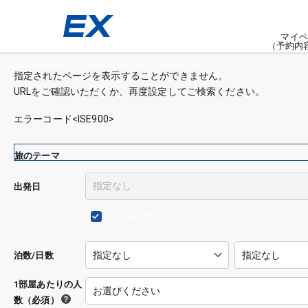
マイペ
（予約内
指定されたページを表示することができません。
URLをご確認いただくか、再度設定してご検索ください。
エラーコード<ISE900>
旅のテーマ
出発日
日付未設定
泊数/日数
1部屋あたりの人
数（必須）