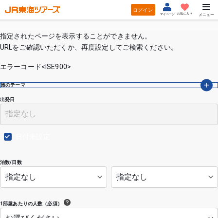
ログイン
お気に入り
マイページ
メニュー
指定されたページを表示することができません。
URLをご確認いただくか、再度設定してご検索ください。
エラーコード<ISE900>
旅のテーマ
出発日
日付未設定
泊数/日数
1部屋あたりの人数（必須）