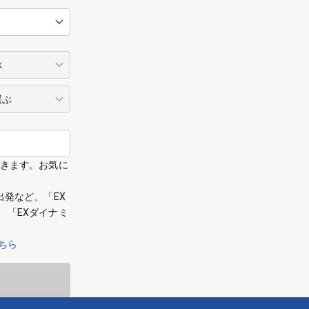
できます。お気に
出発など、「EX
、「EXダイナミ
ちら