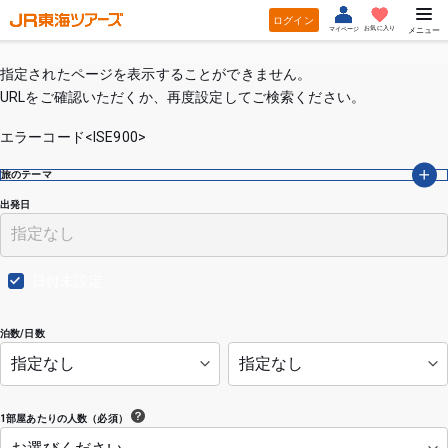
ログイン
お気に入り
マイページ
メニュー
指定されたページを表示することができません。
URLをご確認いただくか、再度設定してご検索ください。
エラーコード<ISE900>
旅のテーマ
出発日
日付未設定
泊数/日数
1部屋あたりの人数（必須）