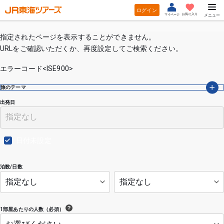
ログイン
お気に入り
マイページ
メニュー
指定されたページを表示することができません。
URLをご確認いただくか、再度設定してご検索ください。
エラーコード<ISE900>
旅のテーマ
出発日
日付未設定
泊数/日数
1部屋あたりの人数（必須）