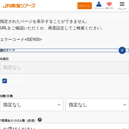
ログイン
お気に入り
マイページ
メニュー
指定されたページを表示することができません。
URLをご確認いただくか、再度設定してご検索ください。
エラーコード<ISE900>
旅のテーマ
出発日
日付未設定
泊数/日数
1部屋あたりの人数（必須）