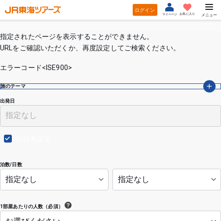
ログイン
お気に入り
マイページ
メニュー
指定されたページを表示することができません。
URLをご確認いただくか、再度設定してご検索ください。
エラーコード<ISE900>
旅のテーマ
出発日
日付未設定
泊数/日数
1部屋あたりの人数（必須）